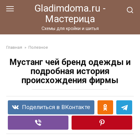
Перейти
Gladimdoma.ru -
к
Мастерица
контенту
Схемы для кройки и шитья
Главная
»
Полезное
Мустанг чей бренд одежды и
подробная история
происхождения фирмы
Поделиться в ВКонтакте