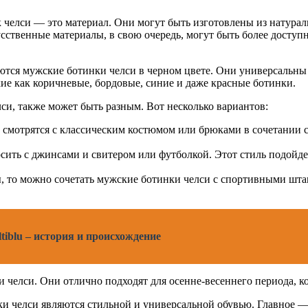
 челси — это материал. Они могут быть изготовлены из натурал
сственные материалы, в свою очередь, могут быть более доступ
яются мужские ботинки челси в черном цвете. Они универсальны
ие как коричневые, бордовые, синие и даже красные ботинки.
си, также может быть разным. Вот несколько вариантов:
смотрятся с классическим костюмом или брюками в сочетании с
ить с джинсами и свитером или футболкой. Этот стиль подойде
 то можно сочетать мужские ботинки челси с спортивными штан
iblu – история и происхождение
и челси. Они отлично подходят для осенне-весеннего периода, к
ки челси являются стильной и универсальной обувью. Главное —