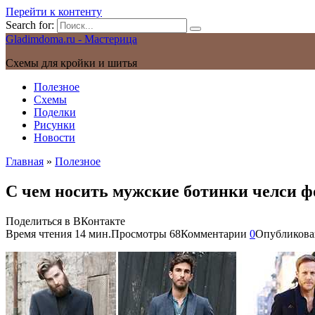
Перейти к контенту
Search for:
Gladimdoma.ru - Мастерица
Схемы для кройки и шитья
Полезное
Схемы
Поделки
Рисунки
Новости
Главная
»
Полезное
С чем носить мужские ботинки челси ф
Поделиться в ВКонтакте
Время чтения
14 мин.
Просмотры
68
Комментарии
0
Опубликова