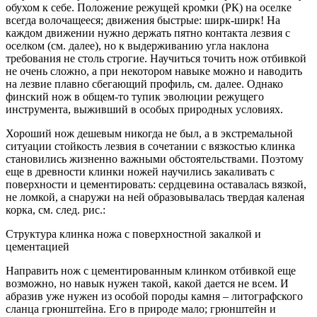
обухом к себе. Положение режущей кромки (РК) на оселке
всегда волочащееся; движения быстрые: ширк-ширк! На
каждом движении нужно держать пятно контакта лезвия с
оселком (см. далее), но к выдерживанию угла наклона
требования не столь строгие. Научиться точить нож отбивкой
не очень сложно, а при некотором навыке можно и наводить
на лезвие плавно сбегающий профиль, см. далее. Однако
финский нож в общем-то тупик эволюции режущего
инструмента, выживший в особых природных условиях.
Хороший нож дешевым никогда не был, а в экстремальной
ситуации стойкость лезвия в сочетании с вязкостью клинка
становились жизненно важными обстоятельствами. Поэтому
еще в древности клинки ножей научились закаливать с
поверхности и цементировать: сердцевина оставалась вязкой,
не ломкой, а снаружи на ней образовывалась твердая каленая
корка, см. след. рис.:
Структура клинка ножа с поверхностной закалкой и
цементацией
Направить нож с цементированным клинком отбивкой еще
возможно, но навык нужен такой, какой дается не всем. И
абразив уже нужен из особой породы камня – литографского
сланца грюнштейна. Его в природе мало; грюнштейн и