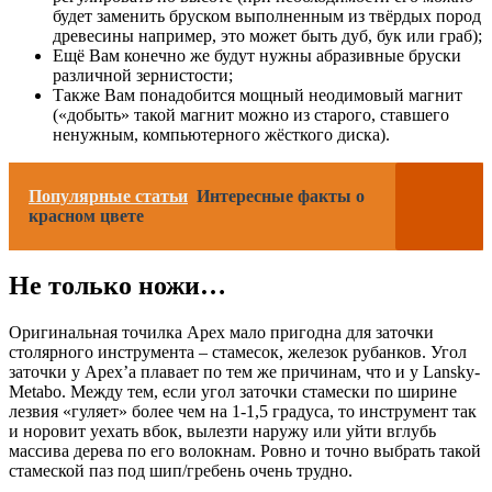
будет заменить бруском выполненным из твёрдых пород
древесины например, это может быть дуб, бук или граб);
Ещё Вам конечно же будут нужны абразивные бруски
различной зернистости;
Также Вам понадобится мощный неодимовый магнит
(«добыть» такой магнит можно из старого, ставшего
ненужным, компьютерного жёсткого диска).
Популярные статьи
Интересные факты о
красном цвете
Не только ножи…
Оригинальная точилка Apex мало пригодна для заточки
столярного инструмента – стамесок, железок рубанков. Угол
заточки у Apex’а плавает по тем же причинам, что и у Lansky-
Metabo. Между тем, если угол заточки стамески по ширине
лезвия «гуляет» более чем на 1-1,5 градуса, то инструмент так
и норовит уехать вбок, вылезти наружу или уйти вглубь
массива дерева по его волокнам. Ровно и точно выбрать такой
стамеской паз под шип/гребень очень трудно.