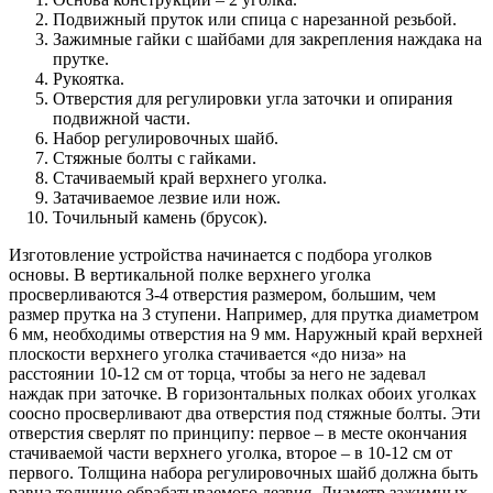
Подвижный пруток или спица с нарезанной резьбой.
Зажимные гайки с шайбами для закрепления наждака на
прутке.
Рукоятка.
Отверстия для регулировки угла заточки и опирания
подвижной части.
Набор регулировочных шайб.
Стяжные болты с гайками.
Стачиваемый край верхнего уголка.
Затачиваемое лезвие или нож.
Точильный камень (брусок).
Изготовление устройства начинается с подбора уголков
основы. В вертикальной полке верхнего уголка
просверливаются 3-4 отверстия размером, большим, чем
размер прутка на 3 ступени. Например, для прутка диаметром
6 мм, необходимы отверстия на 9 мм. Наружный край верхней
плоскости верхнего уголка стачивается «до низа» на
расстоянии 10-12 см от торца, чтобы за него не задевал
наждак при заточке. В горизонтальных полках обоих уголках
соосно просверливают два отверстия под стяжные болты. Эти
отверстия сверлят по принципу: первое – в месте окончания
стачиваемой части верхнего уголка, второе – в 10-12 см от
первого. Толщина набора регулировочных шайб должна быть
равна толщине обрабатываемого лезвия. Диаметр зажимных