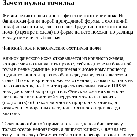
Зачем нужна точилка
Живой реликт наших дней – финский охотничий нож. Не
бандитская финка порой причудливой формы, а охотничий
нож финского типа, слева на рис. Традиционные охотничьи
ножи (в центре и слева) по форме на него похожи, но разница
между ними очень большая.
Финский нож и классические охотничьи ножи
Клинок финского ножа отковывается из кричного железа,
которое можно выплавить прямо у себя во дворе из болотной
руды в печке-домнице, не прибегая к доменному процессу,
пудлингованию и пр. способам передела чугуна в железо и
сталь. Вязкость кричного железа отменная, сломать клинок из
него очень трудно. Но и твердость невелика, где-то HRS55,
нож довольно быстро тупится. Финских охотников это не
волновало: клинок такой твердости можно направить
(подточить) отбивкой на многих природных камнях, а
оглаженных моренных валунов в Фенноскандии всегда
хватало.
Точат нож отбивкой примерно так же, как отбивают косу,
только оселок неподвижен, а двигают клинок. Сначала его
тянут по оселку обухом от себя, затем переворачивают и тянут