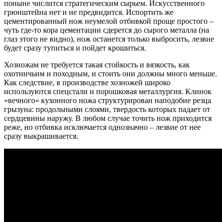
поныне числится стратегическим сырьем. Искусственного
грюнштейна нет и не предвидится. Испортить же
цементированный нож неумелой отбивкой проще простого –
чуть где-то кора цементации сдерется до сырого металла (на
глаз этого не видно), нож останется только выбросить, лезвие
будет сразу тупиться и пойдет крошиться.
Хозножам не требуется такая стойкость и вязкость, как
охотничьим и походным, и стоить они должны много меньше.
Как следствие, в производстве хозножей широко
используются спецстали и порошковая металлургия. Клинок
«вечного» кухонного ножа структурирован наподобие резца
грызуна: продольными слоями, твердость которых падает от
сердцевины наружу. В любом случае точить нож приходится
реже, но отбивка исключается однозначно – лезвие от нее
сразу выкрашивается.