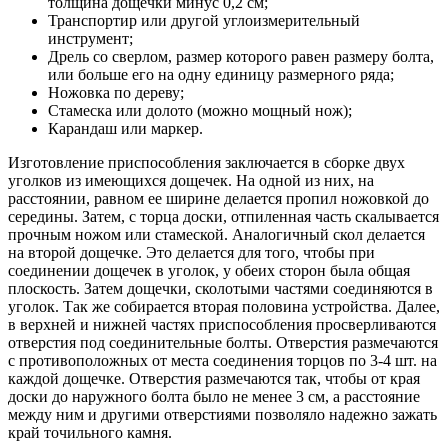
толщина дощечки минус 0,2 см;
Транспортир или другой углоизмерительный
инструмент;
Дрель со сверлом, размер которого равен размеру болта,
или больше его на одну единицу размерного ряда;
Ножовка по дереву;
Стамеска или долото (можно мощный нож);
Карандаш или маркер.
Изготовление приспособления заключается в сборке двух
уголков из имеющихся дощечек. На одной из них, на
расстоянии, равном ее ширине делается пропил ножовкой до
середины. Затем, с торца доски, отпиленная часть скалывается
прочным ножом или стамеской. Аналогичный скол делается
на второй дощечке. Это делается для того, чтобы при
соединении дощечек в уголок, у обеих сторон была общая
плоскость. Затем дощечки, сколотыми частями соединяются в
уголок. Так же собирается вторая половина устройства. Далее,
в верхней и нижней частях приспособления просверливаются
отверстия под соединительные болты. Отверстия размечаются
с противоположных от места соединения торцов по 3-4 шт. на
каждой дощечке. Отверстия размечаются так, чтобы от края
доски до наружного болта было не менее 3 см, а расстояние
между ним и другими отверстиями позволяло надежно зажать
край точильного камня.