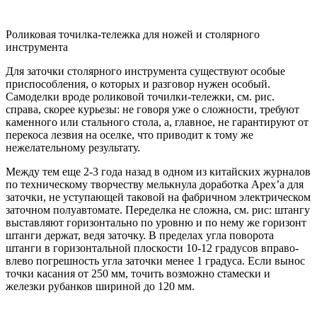
Роликовая точилка-тележка для ножей и столярного
инструмента
Для заточки столярного инструмента существуют особые
приспособления, о которых и разговор нужен особый.
Самоделки вроде роликовой точилки-тележки, см. рис.
справа, скорее курьезы: не говоря уже о сложности, требуют
каменного или стального стола, а, главное, не гарантируют от
перекоса лезвия на оселке, что приводит к тому же
нежелательному результату.
Между тем еще 2-3 года назад в одном из китайских журналов
по техническому творчеству мелькнула доработка Apex’а для
заточки, не уступающей таковой на фабричном электрическом
заточном полуавтомате. Переделка не сложна, см. рис: штангу
выставляют горизонтально по уровню и по нему же горизонт
штанги держат, ведя заточку. В пределах угла поворота
штанги в горизонтальной плоскости 10-12 градусов вправо-
влево погрешность угла заточки менее 1 градуса. Если вынос
точки касания от 250 мм, точить возможно стамески и
железки рубанков шириной до 120 мм.