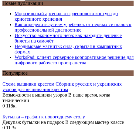
Новые публикации
Морозильный арсенал: от фреонового контура до
криогенного хранения
Как определить аутизм у ребенка: от первых сигналов к
профессиональной диагностике
Искусство экономного неба: как находить дешёвые
билеты на самолёт
Неодимовые магниты: сила, скрытая в компактных
формах
WorksPad: клиент-серверное корпоративное решение для
цифрового рабочего пространства
Популярное
Схема вышивки крестом Сборник русских и украинских
узоров для вышивания крестом
Возможности вышивки узоров В наше время, когда
технический
0
118к.
Бутылка – графин к новогоднему столу
Декупаж бутылки на подарок В следующем мастер-классе
0
11.3к.