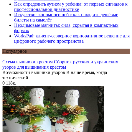
Как определить аутизм у ребенка: от первых сигналов к
профессиональной диагностике
Искусство экономного неба: как находить дешёвые
билеты на самолёт
Неодимовые магниты: сила, скрытая в компактных
формах
WorksPad: клиент-серверное корпоративное решение для
цифрового рабочего пространства
Популярное
Схема вышивки крестом Сборник русских и украинских
узоров для вышивания крестом
Возможности вышивки узоров В наше время, когда
технический
0
118к.