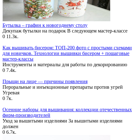
Бутылка – графин к новогоднему столу
Декупаж бутылки на подарок В следующем мастер-классе
0
11.3к.
Как вышивать бисером: ТОП-200 фото с простыми схемами
для новичков. Технологии вышивки бисером + пошаговые
мастер-классы
Инструменты и материалы для работы по декорированию
0
7.4к.
Прыщи на лице — причины появления
Пероральные и инъекционные препараты против угрей
Угревая
0
7к.
Осенние наборы для вышивания: коллекции отечественных
фирм-производителей
Уход за вышитыми изделиями За вышитыми изделиями
должен
0
6.7к.