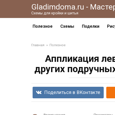
Перейти
Gladimdoma.ru - Масте
к
Схемы для кройки и шитья
контенту
Полезное
Схемы
Поделки
Рис
Главная
»
Полезное
Аппликация лев
других подручных
Поделиться в ВКонтакте
Время чтения
Просмотры