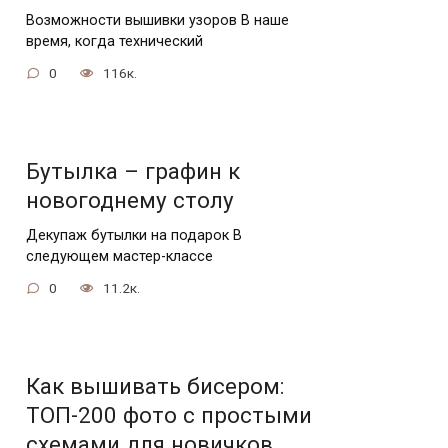
Возможности вышивки узоров В наше
время, когда технический
0
116к.
Бутылка – графин к
новогоднему столу
Декупаж бутылки на подарок В
следующем мастер-классе
0
11.2к.
Как вышивать бисером:
ТОП-200 фото с простыми
схемами для новичков.