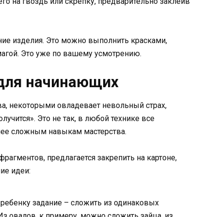
его на гвоздь или скрепку, предварительно заклеив
ние изделия. Это можно выполнить красками,
агой. Это уже по вашему усмотрению.
 для начинающих
ва, некоторыми овладевает невольный страх,
лучится». Это не так, в любой технике все
более сложным навыкам мастерства.
агментов, предлагается закрепить на картоне,
ие идеи:
 ребенку задание – сложить из одинаковых
з овалов, к примеру, можно сложить зайца, из