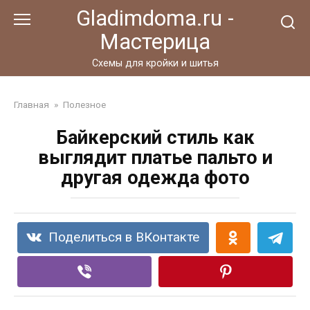
Перейти
Gladimdoma.ru -
к
Мастерица
контенту
Схемы для кройки и шитья
Главная
»
Полезное
Байкерский стиль как
выглядит платье пальто и
другая одежда фото
Поделиться в ВКонтакте