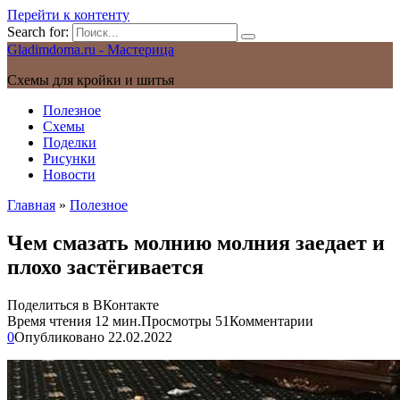
Перейти к контенту
Search for:
Gladimdoma.ru - Мастерица
Схемы для кройки и шитья
Полезное
Схемы
Поделки
Рисунки
Новости
Главная
»
Полезное
Чем смазать молнию молния заедает и
плохо застёгивается
Поделиться в ВКонтакте
Время чтения
12 мин.
Просмотры
51
Комментарии
0
Опубликовано
22.02.2022