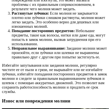
повреждены или изогнуты, это может вызвать
проблемы с их правильным соприкосновением, в
результате чего молния может заедать.
Растянутые зубчики:
Если молния не закрывается
плотно или зубчики слишком растянуты, молния может
легко заедать. Это особенно верно для дешевых или
изношенных молний.
Попадание посторонних предметов:
Небольшие
предметы, такие как волосы, нитки или даже еда, могут
попасть в замок молнии, вызвав затруднения при его
использовании.
Неправильное выравнивание:
Заедание молнии может
произойти, если зубчики или шлевки не выравнены
правильно друг с другом при попытке застегнуть ее.
Избегайте запутывания или заедания молнии, регулярно
чистите ее от пыли и грязи, не вырывайте или не изгибайте
зубчики, избегайте попадания посторонних предметов в замок
молнии и следите за правильным выравниванием зубчиков и
шлевок с помощью аккуратных движений. Это позволит вам
сохранить работоспособность молнии и продлить ее срок
службы.
Износ или повреждения молнии