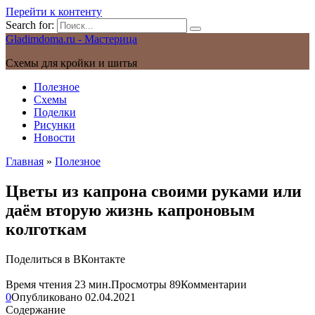
Перейти к контенту
Search for:
Gladimdoma.ru - Мастерица
Схемы для кройки и шитья
Полезное
Схемы
Поделки
Рисунки
Новости
Главная
»
Полезное
Цветы из капрона своими руками или
даём вторую жизнь капроновым
колготкам
Поделиться в ВКонтакте
Время чтения
23 мин.
Просмотры
89
Комментарии
0
Опубликовано
02.04.2021
Содержание