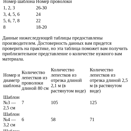
Номер шаблона
Номер проволоки
1, 2, 3
26-30
3, 4, 5, 6
24
5, 6, 7, 8
22
8
18-20
Данные нижеследующей таблицы предоставлены
производителем. Достоверность данных вам придется
проверить на практике, но эта таблица поможет вам получить
приблизительное представление о количестве нужного вам
материала.
Количество
Количество
Количество
Номер и
лепестков из
лепестков из
лепестков из
диаметр
отрезка длиной
отрезка длиной 2,5
проволоки
шаблона
2,1 м (в
м (в растянутом
длиной 80 см
растянутом виде)
виде)
Шаблон
№3 —
7
105
125
2,5 см
Шаблон
№4 —
6
58
71
3,2 см