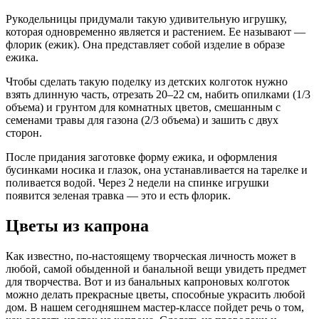
Рукодельницы придумали такую удивительную игрушку,
которая одновременно является и растением. Ее называют —
флорик (ежик). Она представляет собой изделие в образе
ежика.
Чтобы сделать такую поделку из детских колготок нужно
взять длинную часть, отрезать 20–22 см, набить опилками (1/3
объема) и грунтом для комнатных цветов, смешанным с
семенами травы для газона (2/3 объема) и зашить с двух
сторон.
После придания заготовке форму ежика, и оформления
бусинками носика и глазок, она устанавливается на тарелке и
поливается водой. Через 2 недели на спинке игрушки
появится зеленая травка — это и есть флорик.
Цветы из капрона
Как известно, по-настоящему творческая личность может в
любой, самой обыденной и банальной вещи увидеть предмет
для творчества. Вот и из банальных капроновых колготок
можно делать прекрасные цветы, способные украсить любой
дом. В нашем сегодняшнем мастер-классе пойдет речь о том,