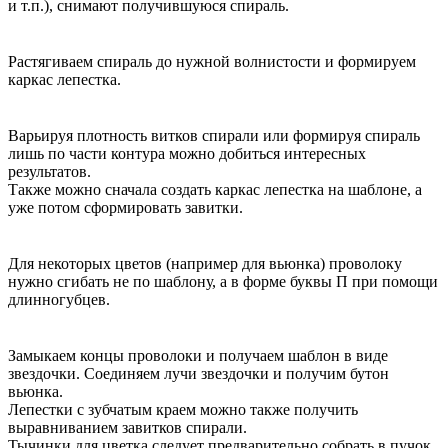
и т.п.), снимают получившуюся спираль.
Растягиваем спираль до нужной волнистости и формируем
каркас лепестка.
Варьируя плотность витков спирали или формируя спираль
лишь по части контура можно добиться интересных
результатов.
Также можно сначала создать каркас лепестка на шаблоне, а
уже потом сформировать завитки.
Для некоторых цветов (например для вьюнка) проволоку
нужно сгибать не по шаблону, а в форме буквы П при помощи
длинногубцев.
Замыкаем концы проволоки и получаем шаблон в виде
звездочки. Соединяем лучи звездочки и получим бутон
вьюнка.
Лепестки с зубчатым краем можно также получить
выравниванием завитков спирали.
Тычинки для цветка следует предварительно собрать в пучок