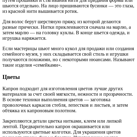
путем прошивки и стягивания нити для придания формы или
шьются отдельно. На лицо пришиваются бусинки — это глаза,
из красной нити вышивается ротик.
Для волос берут шерстяную пряжу, из которой делаются
разные прически. Нитки приклеиваются сначала на марлю, а
затем марлю — на головку куклы. В конце шьется одежда, и
игрушка наряжается.
Если мастерицы шьют много кукол для продажи или создания
семейного музея, у них складывается свой стиль и игрушки
получаются похожими, но с некоторыми нюансами. Называют
такие изделия «семейками».
Цветы
Капрон подходит для изготовления цветов лучше других
материалов за счет своей мягкости, нежности и прозрачности.
В основе техники выполнения цветов — заготовка
проволочных каркасов стебля, лепестков и листьев, и затем
обтяжка их капроновым полотном.
Закрепляются детали цветка нитками, клеем или липкой
лентой. Предварительно капрон окрашивается или
используются цветные колготки. Для украшения цветов