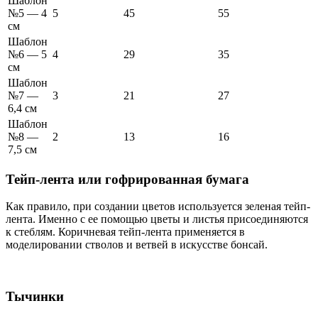
Шаблон
№5 — 4
5
45
55
см
Шаблон
№6 — 5
4
29
35
см
Шаблон
№7 —
3
21
27
6,4 см
Шаблон
№8 —
2
13
16
7,5 см
Тейп-лента или гофрированная бумага
Как правило, при создании цветов используется зеленая тейп-
лента. Именно с ее помощью цветы и листья присоединяются
к стеблям. Коричневая тейп-лента применяется в
моделировании стволов и ветвей в искусстве бонсай.
Тычинки