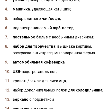
машинка
, удаляющая катышки;
набор элитного
чая/кофе
;
водонепроницаемый
mp3
-плеер
;
постельное белье
с необычным дизайном;
набор для творчества
: вышивка картины,
раскраска-антистресс, мыловаренная ферма;
автомобильная кофеварка
;
USB
-подогреватель ног;
кровать/лежак для
питомца
;
набор дополнительных полок для
холодильника
;
зеркало
с подсветкой;
спортивные
гаджеты;