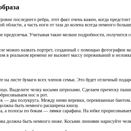
образа
уровне последнего ребра, этот факт очень важен, когда предстои
 области, а часть ноги от таза до колена всегда немного больше
е предплечья. Учитывая такие мелкие подробности, получится с
еле можно назвать портрет, созданный с помощью фотографии м
ком в реальном времени не вызовет массу переживаний и неловк
те на листе бумаги всех членов семьи. Это будет отличный подар
цо. Выделите челку косыми штрихами. Сделаем прическу пышнее
обрисовываем нос и рот.
ик — два полукруга. Между ними веревки, перевязанные бантом
 должна быть немного расширена книзу.
а, а полосы по бокам — лямки сарафана. На юбке прорисовываем
ова должна быть немного ниже. Косыми линиями нарисуйте челку