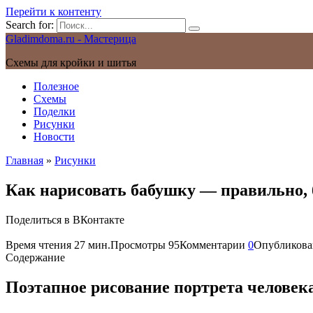
Перейти к контенту
Search for:
Gladimdoma.ru - Мастерица
Схемы для кройки и шитья
Полезное
Схемы
Поделки
Рисунки
Новости
Главная
»
Рисунки
Как нарисовать бабушку — правильно, 
Поделиться в ВКонтакте
Время чтения
27 мин.
Просмотры
95
Комментарии
0
Опубликова
Содержание
Поэтапное рисование портрета человек