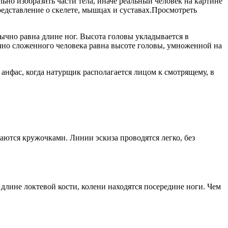
ьно изобразить части тела, иначе реальный человек на картине
редставление о скелете, мышцах и суставах.Просмотреть
чно равна длине ног. Высота головы укладывается в
нично сложенного человека равна высоте головы, умноженной на
анфас, когда натурщик располагается лицом к смотрящему, в
ются кружочками. Линии эскиза проводятся легко, без
длине локтевой кости, колени находятся посередине ноги. Чем