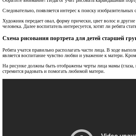
Обратите внимание! Педагог учит рисовать карандашный портре
Следовательно, появляется интерес к поиску изобразительных с
Художник передает овал, форму прически, цвет волос и другие
человека. Далее воспитатель интересуется, хотят ли ребята с
Схема рисования портрета для детей старшей гр
Ребята учатся правильно располагать части лица. В ходе вып
является воспитание чувство любви и уважение к матери. Кро
На рисунке должны быть отображены черты лица мамы (глаза, 
стремится радовать и помогать любимой матери.