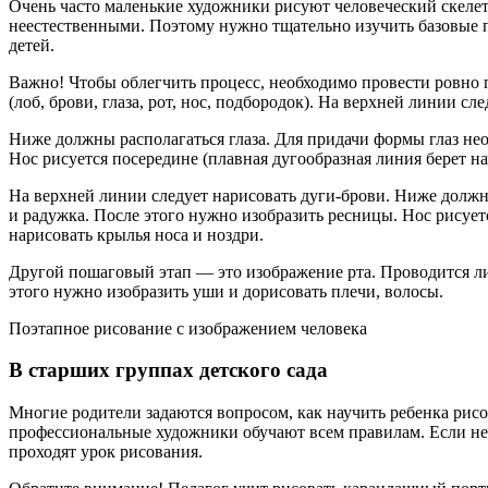
Очень часто маленькие художники рисуют человеческий скелет
неестественными. Поэтому нужно тщательно изучить базовые 
детей.
Важно! Чтобы облегчить процесс, необходимо провести ровно п
(лоб, брови, глаза, рот, нос, подбородок). На верхней линии сл
Ниже должны располагаться глаза. Для придачи формы глаз нео
Нос рисуется посередине (плавная дугообразная линия берет на
На верхней линии следует нарисовать дуги-брови. Ниже должны
и радужка. После этого нужно изобразить ресницы. Нос рисуетс
нарисовать крылья носа и ноздри.
Другой пошаговый этап — это изображение рта. Проводится лин
этого нужно изобразить уши и дорисовать плечи, волосы.
Поэтапное рисование с изображением человека
В старших группах детского сада
Многие родители задаются вопросом, как научить ребенка рисо
профессиональные художники обучают всем правилам. Если нет
проходят урок рисования.