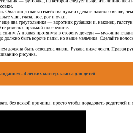
угольник — футболка, на которой следует выделить линию шеи 
ссовки.
ри. Овал лица главы семейства нужно сделать намного выше, чем
те уши, глаза, нос, рот и очки.
 еще два треугольника — воротник рубашки и, наконец, галстук
те ремень с пряжкой посередине.
 спину. А правая протянута в сторону дочери — мужчина гладит
ицо должно быть короче папы, но выше мальчика. Сделайте вол
нем должна быть освещена жизнь. Рукава ниже локтя. Правая рука
шиванию рисунка.
андашом - 4 легких мастер-класса для детей
ать без всякой причины, просто чтобы порадовать родителей и е