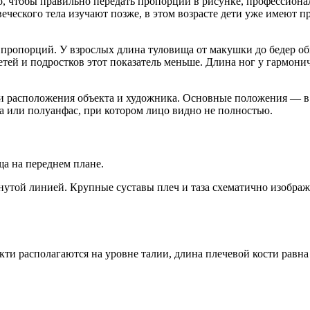
о, чтобы правильно передать пропорции в рисунке, профессионал
еческого тела изучают позже, в этом возрасте дети уже имеют п
ропорций. У взрослых длина туловища от макушки до бедер обы
 детей и подростков этот показатель меньше. Длина ног у гармо
ки расположения объекта и художника. Основные положения — в 
 или полуанфас, при котором лицо видно не полностью.
а на переднем плане.
утой линией. Крупные суставы плеч и таза схематично изобража
и располагаются на уровне талии, длина плечевой кости равна 