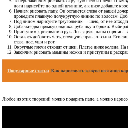
Теперь закончим рисовать округлую шею и плечи. Прямо
ноги нарисуйте по одной штанине, а к низу добавьте кро
Начнем рисовать папу. Он останется слева от вашей доче
проведите плавную полукруглую линию по волосам. Добавь
Под лицом нарисуйте треугольник — шею, от нее отходят
Добавьте два прямоугольника: рубашку и брюки. Выбирай
Приступим к рисованию рук. Левая рука папы спрятана за
Осталось добавить мать, стоящую справа от сына. Его л
глаза, нос, уши и рот.
Округлые плечи отходят от шеи. Платье ниже колена. На 
Закончим рисовать мамины ножки и приступим к раскра
Популярные статьи
Как нарисовать клоуна поэтапно кар
Любое из этих творений можно подарить папе, а можно нарисов