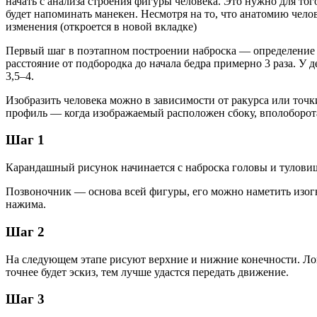
начать с анализа строения фигуры человека. Это нужно для тог
будет напоминать манекен. Несмотря на то, что анатомию челов
изменения (откроется в новой вкладке)
Первый шаг в поэтапном построении наброска — определение п
расстояние от подбородка до начала бедра примерно 3 раза. У
3,5–4.
Изобразить человека можно в зависимости от ракурса или точ
профиль — когда изображаемый расположен сбоку, вполоборота
Шаг 1
Карандашный рисунок начинается с наброска головы и туловищ
Позвоночник — основа всей фигуры, его можно наметить изогн
нажима.
Шаг 2
На следующем этапе рисуют верхние и нижние конечности. Локт
точнее будет эскиз, тем лучше удастся передать движение.
Шаг 3