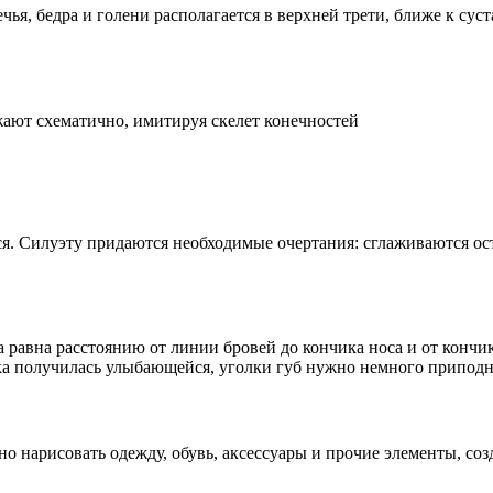
ья, бедра и голени располагается в верхней трети, ближе к су
жают схематично, имитируя скелет конечностей
. Силуэту придаются необходимые очертания: сглаживаются остр
равна расстоянию от линии бровей до кончика носа и от кончик
шка получилась улыбающейся, уголки губ нужно немного приподн
жно нарисовать одежду, обувь, аксессуары и прочие элементы, 