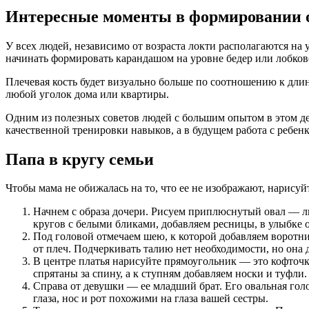
Интересные моменты в формировании 
У всех людей, независимо от возраста локти располагаются на 
начинать формировать карандашом на уровне бедер или лобковой
Плечевая кость будет визуально больше по соотношению к длин
любой уголок дома или квартиры.
Одним из полезных советов людей с большим опытом в этом д
качественной тренировки навыков, а в будущем работа с ребен
Папа в кругу семьи
Чтобы мама не обижалась на то, что ее не изображают, нарисуй
Начнем с образа дочери. Рисуем приплюснутый овал — ли
кругов с белыми бликами, добавляем ресницы, в улыбке 
Под головой отмечаем шею, к которой добавляем воротн
от плеч. Подчеркивать талию нет необходимости, но она
В центре платья нарисуйте прямоугольник — это кофточк
спрятаны за спину, а к ступням добавляем носки и туфли.
Справа от девушки — ее младший брат. Его овальная гол
глаза, нос и рот похожими на глаза вашей сестры.