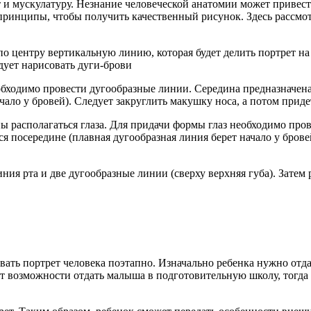
 и мускулатуру. Незнание человеческой анатомии может привест
принципы, чтобы получить качественный рисунок. Здесь рассмо
о центру вертикальную линию, которая будет делить портрет на 
едует нарисовать дуги-брови
бходимо провести дугообразные линии. Середина предназначена 
чало у бровей). Следует закруглить макушку носа, а потом приде
 располагаться глаза. Для придачи формы глаз необходимо пров
я посередине (плавная дугообразная линия берет начало у брове
ия рта и две дугообразные линии (сверху верхняя губа). Затем
вать портрет человека поэтапно. Изначально ребенка нужно отд
 возможности отдать малыша в подготовительную школу, тогда н