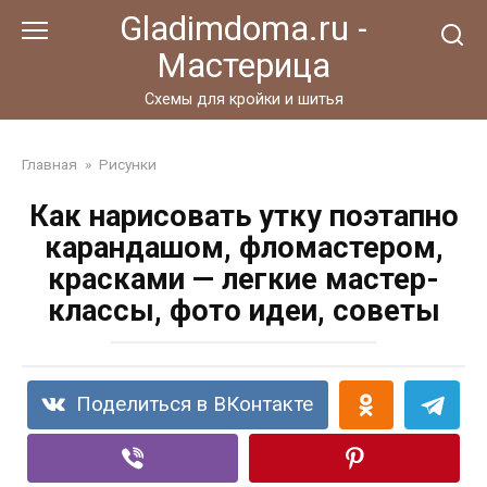
Перейти
Gladimdoma.ru -
к
Мастерица
контенту
Схемы для кройки и шитья
Главная
»
Рисунки
Как нарисовать утку поэтапно
карандашом, фломастером,
красками — легкие мастер-
классы, фото идеи, советы
Поделиться в ВКонтакте