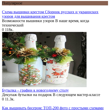
Популярное
Схема вышивки крестом Сборник русских и украинских
узоров для вышивания крестом
Возможности вышивки узоров В наше время, когда
технический
0
118к.
Бутылка – графин к новогоднему столу
Декупаж бутылки на подарок В следующем мастер-классе
0
11.3к.
Как вышивать бисером: ТОП-200 фото с простыми схемами