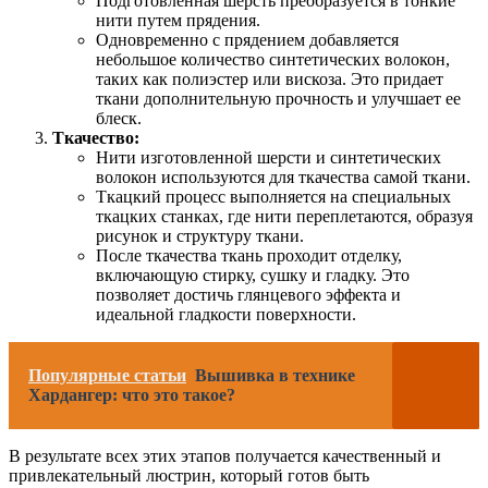
Подготовленная шерсть преобразуется в тонкие
нити путем прядения.
Одновременно с прядением добавляется
небольшое количество синтетических волокон,
таких как полиэстер или вискоза. Это придает
ткани дополнительную прочность и улучшает ее
блеск.
Ткачество:
Нити изготовленной шерсти и синтетических
волокон используются для ткачества самой ткани.
Ткацкий процесс выполняется на специальных
ткацких станках, где нити переплетаются, образуя
рисунок и структуру ткани.
После ткачества ткань проходит отделку,
включающую стирку, сушку и гладку. Это
позволяет достичь глянцевого эффекта и
идеальной гладкости поверхности.
Популярные статьи
Вышивка в технике
Хардангер: что это такое?
В результате всех этих этапов получается качественный и
привлекательный люстрин, который готов быть