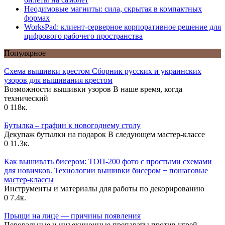
Неодимовые магниты: сила, скрытая в компактных
формах
WorksPad: клиент-серверное корпоративное решение для
цифрового рабочего пространства
Популярное
Схема вышивки крестом Сборник русских и украинских
узоров для вышивания крестом
Возможности вышивки узоров В наше время, когда
технический
0
118к.
Бутылка – графин к новогоднему столу
Декупаж бутылки на подарок В следующем мастер-классе
0
11.3к.
Как вышивать бисером: ТОП-200 фото с простыми схемами
для новичков. Технологии вышивки бисером + пошаговые
мастер-классы
Инструменты и материалы для работы по декорированию
0
7.4к.
Прыщи на лице — причины появления
Пероральные и инъекционные препараты против угрей