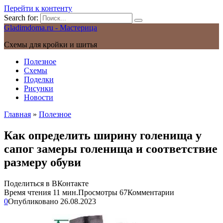
Перейти к контенту
Search for:
Gladimdoma.ru - Мастерица
Схемы для кройки и шитья
Полезное
Схемы
Поделки
Рисунки
Новости
Главная
»
Полезное
Как определить ширину голенища у
сапог замеры голенища и соответствие
размеру обуви
Поделиться в ВКонтакте
Время чтения
11 мин.
Просмотры
67
Комментарии
0
Опубликовано
26.08.2023