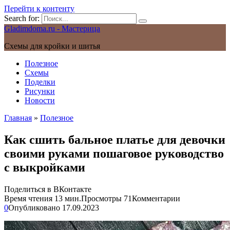
Перейти к контенту
Search for:
Gladimdoma.ru - Мастерица
Схемы для кройки и шитья
Полезное
Схемы
Поделки
Рисунки
Новости
Главная
»
Полезное
Как сшить бальное платье для девочки
своими руками пошаговое руководство
с выкройками
Поделиться в ВКонтакте
Время чтения
13 мин.
Просмотры
71
Комментарии
0
Опубликовано
17.09.2023