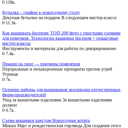
0
118к.
Бутылка – графин к новогоднему столу
Декупаж бутылки на подарок В следующем мастер-классе
0
11.3к.
Как вышивать бисером: ТОП-200 фото с простыми схемами
для новичков. Технологии вышивки бисером + пошаговые
мастер-классы
Инструменты и материалы для работы по декорированию
0
7.4к.
Прыщи на лице — причины появления
Пероральные и инъекционные препараты против угрей
Угревая
0
7к.
Осенние наборы для вышивания: коллекции отечественных
фирм-производителей
Уход за вышитыми изделиями За вышитыми изделиями
должен
0
6.7к.
Схема вышивки крестом Новогодние котята
Микки Маус и рождественская гирлянда Для создания этого