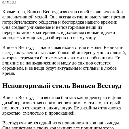
алмазы.
Кроме того, Вивьен Вествуд известна своей экологической и
альтернативной модой. Она всегда активно выступает против
потребительского общества и беспорядка нашего времени.
Она создает уникальные и неповторимые вещи из
переработанных материалов, вдохновляя своими идеями
молодежь и модных дизайнеров по всему миру.
Вивьен Вествуд — настоящая икона стиля и моды. Ее дизайн
всегда актуален и вызывает большой интерес у многих людей,
которые стремятся быть самыми яркими и необычными. Ее
влияние на панк-движение и моду до сих пор остается
огромным, и ее вещи будут актуальны и стильны в любое
время.
Неповторимый стиль Вивьен Вествуд
Вивьен Вествуд — известная британская модельерка и фэшн-
дизайнер, известная своим неповторимым стилем, который
полностью отражает панк-культуру. Ее дизайны отличаются
яркостью, смелостью и провокацией.
Вествуд считается одной из основоположников панк-моды.
Она воплотила в своих коллекциях все принципы этого