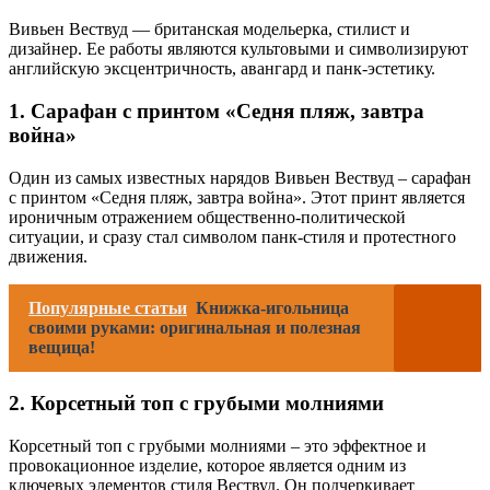
Вивьен Вествуд — британская модельерка, стилист и
дизайнер. Ее работы являются культовыми и символизируют
английскую эксцентричность, авангард и панк-эстетику.
1. Сарафан с принтом «Седня пляж, завтра
война»
Один из самых известных нарядов Вивьен Вествуд – сарафан
с принтом «Седня пляж, завтра война». Этот принт является
ироничным отражением общественно-политической
ситуации, и сразу стал символом панк-стиля и протестного
движения.
Популярные статьи
Книжка-игольница
своими руками: оригинальная и полезная
вещица!
2. Корсетный топ с грубыми молниями
Корсетный топ с грубыми молниями – это эффектное и
провокационное изделие, которое является одним из
ключевых элементов стиля Вествуд. Он подчеркивает