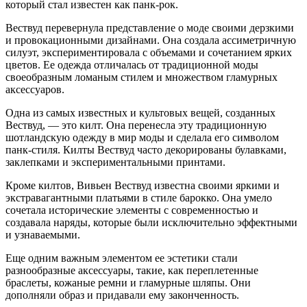
который стал известен как панк-рок.
Вествуд перевернула представление о моде своими дерзкими
и провокационными дизайнами. Она создала ассиметричную
силуэт, экспериментировала с объемами и сочетанием ярких
цветов. Ее одежда отличалась от традиционной моды
своеобразным ломаным стилем и множеством гламурных
аксессуаров.
Одна из самых известных и культовых вещей, созданных
Вествуд, — это килт. Она перенесла эту традиционную
шотландскую одежду в мир моды и сделала его символом
панк-стиля. Килты Вествуд часто декорированы булавками,
заклепками и экспериментальными принтами.
Кроме килтов, Вивьен Вествуд известна своими яркими и
экстравагантными платьями в стиле барокко. Она умело
сочетала исторические элементы с современностью и
создавала наряды, которые были исключительно эффектными
и узнаваемыми.
Еще одним важным элементом ее эстетики стали
разнообразные аксессуары, такие, как переплетенные
браслеты, кожаные ремни и гламурные шляпы. Они
дополняли образ и придавали ему законченность.