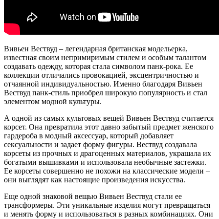
Вивьен Вествуд – легендарная британская модельерка,
известная своим непримиримым стилем и особым талантом
создавать одежду, которая стала символом панк-рока. Ее
коллекции отличались провокацией, эксцентричностью и
отчаянной индивидуальностью. Именно благодаря Вивьен
Вествуд панк-стиль приобрел широкую популярность и стал
элементом модной культуры.
А одной из самых культовых вещей Вивьен Вествуд считается
корсет. Она превратила этот давно забытый предмет женского
гардероба в модный аксессуар, который добавляет
сексуальности и задает форму фигуры. Вествуд создавала
корсеты из прочных и драгоценных материалов, украшала их
богатыми вышивками и использовала необычные застежки.
Ее корсеты совершенно не похожи на классические модели –
они выглядят как настоящие произведения искусства.
Еще одной знаковой вещью Вивьен Вествуд стали ее
трансформеры. Эти уникальные изделия могут превращаться
и менять форму и использоваться в разных комбинациях. Они