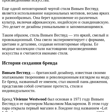
произведениями искусства.
Еще одной неповторимой чертой стиля Вивьен Вествуд
является использование национальных мотивов, весьма ярких
и разнообразных. Она берет вдохновение из различных
культур, включая африканскую, индийскую и скандинавскую.
Это делает ее дизайны уникальными и запоминающимися.
Таким образом, стиль Вивьен Вествуд — это яркий, смелый и
провокационный. Она смело экспериментирует с формами,
цветами и деталями, создавая неповторимые образы. Ее
модные коллекции стали настоящими произведениями
искусства и считаются иконами стиля.
История создания бренда
Вивьен Вествуд
— британский дизайнер, известная своими
эпатажными творениями и революционным взглядом на моду.
Ее бренд, названный ее именем, стал иконой панк-движения,
представляя собой сочетание протеста, стиля и
индивидуальности.
Бренд
Vivienne Westwood
был основан в 1971 году Вивьен
Вествуд и ее партнером Малколмом Маклареном. В этом году
пара открыла первый магазин в Лондоне под названием «Let