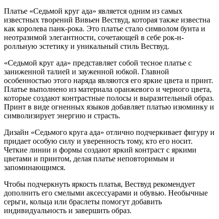
Платье «Седьмой круг ада» является одним из самых
известных творений Вивьен Вествуд, которая также известна
как королева панк-рока. Это платье стало символом бунта и
неотразимой элегантности, сочетающей в себе рок-н-
ролльную эстетику и уникальный стиль Вествуд.
«Седьмой круг ада» представляет собой тесное платье с
заниженной талией и зауженной юбкой. Главной
особенностью этого наряда являются его яркие цвета и принт.
Платье выполнено из материала оранжевого и черного цвета,
которые создают контрастные полосы и выразительный образ.
Принт в виде огненных языков добавляет платью изюминку и
символизирует энергию и страсть.
Дизайн «Седьмого круга ада» отлично подчеркивает фигуру и
придает особую силу и уверенность тому, кто его носит.
Четкие линии и формы создают яркий контраст с яркими
цветами и принтом, делая платье неповторимым и
запоминающимся.
Чтобы подчеркнуть яркость платья, Вествуд рекомендует
дополнить его смелыми аксессуарами и обувью. Необычные
серьги, кольца или браслеты помогут добавить
индивидуальность и завершить образ.