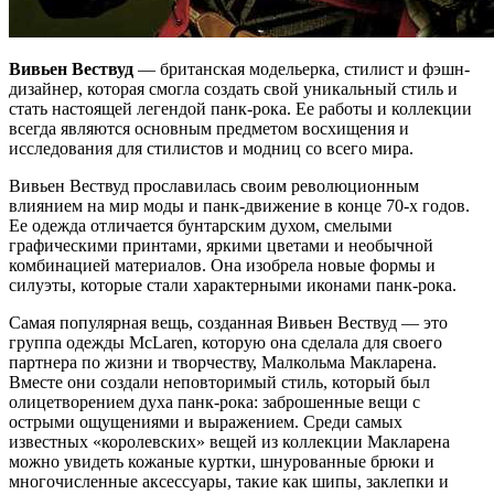
Вивьен Вествуд
— британская модельерка, стилист и фэшн-
дизайнер, которая смогла создать свой уникальный стиль и
стать настоящей легендой панк-рока. Ее работы и коллекции
всегда являются основным предметом восхищения и
исследования для стилистов и модниц со всего мира.
Вивьен Вествуд прославилась своим революционным
влиянием на мир моды и панк-движение в конце 70-х годов.
Ее одежда отличается бунтарским духом, смелыми
графическими принтами, яркими цветами и необычной
комбинацией материалов. Она изобрела новые формы и
силуэты, которые стали характерными иконами панк-рока.
Самая популярная вещь, созданная Вивьен Вествуд — это
группа одежды McLaren, которую она сделала для своего
партнера по жизни и творчеству, Малкольма Макларена.
Вместе они создали неповторимый стиль, который был
олицетворением духа панк-рока: заброшенные вещи с
острыми ощущениями и выражением. Среди самых
известных «королевских» вещей из коллекции Макларена
можно увидеть кожаные куртки, шнурованные брюки и
многочисленные аксессуары, такие как шипы, заклепки и