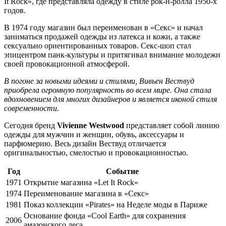
It Rock», где представляла одежду в стиле рок-н-ролла 1950-х
годов.
В 1974 году магазин был переименован в «Секс» и начал
заниматься продажей одежды из латекса и кожи, а также
сексуально ориентированных товаров. Секс-шоп стал
эпицентром панк-культуры и притягивал внимание молодежи
своей провокационной атмосферой.
В погоне за новыми идеями и стилями, Вивьен Вествуд
приобрела огромную популярность во всем мире. Она стала
вдохновением для многих дизайнеров и является иконой стиля
современности.
Сегодня бренд
Vivienne Westwood
представляет собой линию
одежды для мужчин и женщин, обувь, аксессуары и
парфюмерию. Весь дизайн Вествуд отличается
оригинальностью, смелостью и провокационностью.
Год
Событие
1971
Открытие магазина «Let It Rock»
1974
Переименование магазина в «Секс»
1981
Показ коллекции «Pirates» на Неделе моды в Париже
Основание фонда «Cool Earth» для сохранения
2006
амазонского леса