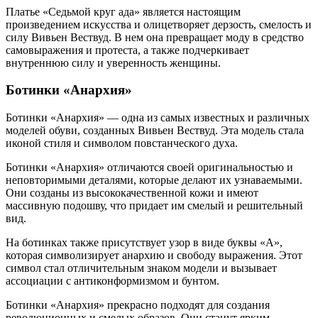
Платье «Седьмой круг ада» является настоящим
произведением искусства и олицетворяет дерзость, смелость и
силу Вивьен Вествуд. В нем она превращает моду в средство
самовыражения и протеста, а также подчеркивает
внутреннюю силу и уверенность женщины.
Ботинки «Анархия»
Ботинки «Анархия» — одна из самых известных и различных
моделей обуви, созданных Вивьен Вествуд. Эта модель стала
иконой стиля и символом повстанческого духа.
Ботинки «Анархия» отличаются своей оригинальностью и
неповторимыми деталями, которые делают их узнаваемыми.
Они созданы из высококачественной кожи и имеют
массивную подошву, что придает им смелый и решительный
вид.
На ботинках также присутствует узор в виде буквы «A»,
которая символизирует анархию и свободу выражения. Этот
символ стал отличительным знаком модели и вызывает
ассоциации с антиконформизмом и бунтом.
Ботинки «Анархия» прекрасно подходят для создания
революционных и смелых образов. Они станут ярким