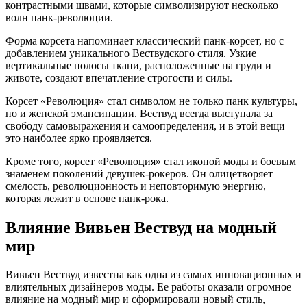
контрастными швами, которые символизируют несколько
волн панк-революции.
Форма корсета напоминает классический панк-корсет, но с
добавлением уникального Вествудского стиля. Узкие
вертикальные полосы ткани, расположенные на груди и
животе, создают впечатление строгости и силы.
Корсет «Революция» стал символом не только панк культуры,
но и женской эмансипации. Вествуд всегда выступала за
свободу самовыражения и самоопределения, и в этой вещи
это наиболее ярко проявляется.
Кроме того, корсет «Революция» стал иконой моды и боевым
знаменем поколений девушек-рокеров. Он олицетворяет
смелость, революционность и неповторимую энергию,
которая лежит в основе панк-рока.
Влияние Вивьен Вествуд на модный
мир
Вивьен Вествуд известна как одна из самых инновационных и
влиятельных дизайнеров моды. Ее работы оказали огромное
влияние на модный мир и сформировали новый стиль,