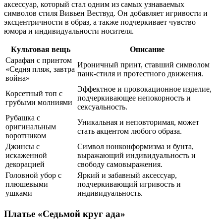
аксессуар, который стал одним из самых узнаваемых
символов стиля Вивьен Вествуд. Он добавляет игривости и
эксцентричности в образ, а также подчеркивает чувство
юмора и индивидуальности носителя.
Культовая вещь
Описание
Сарафан с принтом
Ироничный принт, ставший символом
«Седня пляж, завтра
панк-стиля и протестного движения.
война»
Эффектное и провокационное изделие,
Корсетный топ с
подчеркивающее непокорность и
грубыми молниями
сексуальность.
Рубашка с
Уникальная и неповторимая, может
оригинальным
стать акцентом любого образа.
воротником
Джинсы с
Символ нонконформизма и бунта,
искаженной
выражающий индивидуальность и
декорацией
свободу самовыражения.
Головной убор с
Яркий и забавный аксессуар,
плюшевыми
подчеркивающий игривость и
ушками
индивидуальность.
Платье «Седьмой круг ада»