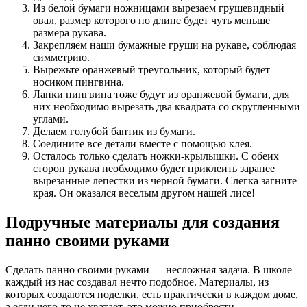
Из белой бумаги ножницами вырезаем грушевидный
овал, размер которого по длине будет чуть меньше
размера рукава.
Закрепляем наши бумажные груши на рукаве, соблюдая
симметрию.
Вырежьте оранжевый треугольник, который будет
носиком пингвина.
Лапки пингвина тоже будут из оранжевой бумаги, для
них необходимо вырезать два квадрата со скругленными
углами.
Делаем голубой бантик из бумаги.
Соедините все детали вместе с помощью клея.
Осталось только сделать ножки-крылышки. С обеих
сторон рукава необходимо будет приклеить заранее
вырезанные лепестки из черной бумаги. Слегка загните
края. Он оказался веселым другом нашей лисе!
Подручные материалы для создания
панно своими руками
Сделать панно своими руками — несложная задача. В школе
каждый из нас создавал нечто подобное. Материалы, из
которых создаются поделки, есть практически в каждом доме,
а если чего-то не хватает, это можно приобрести