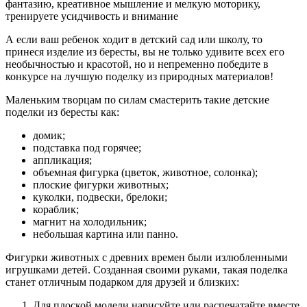
фантазию, креативное мышление и мелкую моторику,
тренируете усидчивость и внимание
А если ваш ребенок ходит в детский сад или школу, то
принеся изделие из бересты, вы не только удивите всех его
необычностью и красотой, но и непременно победите в
конкурсе на лучшую поделку из природных материалов!
Маленьким творцам по силам смастерить такие детские
поделки из бересты как:
домик;
подставка под горячее;
аппликация;
объемная фигурка (цветок, животное, солонка);
плоские фигурки животных;
куколки, подвески, брелоки;
кораблик;
магнит на холодильник;
небольшая картина или панно.
Фигурки животных с древних времен были излюбленными
игрушками детей. Созданная своими руками, такая поделка
станет отличным подарком для друзей и близких:
Для плоской модели нарисуйте или распечатайте вместе