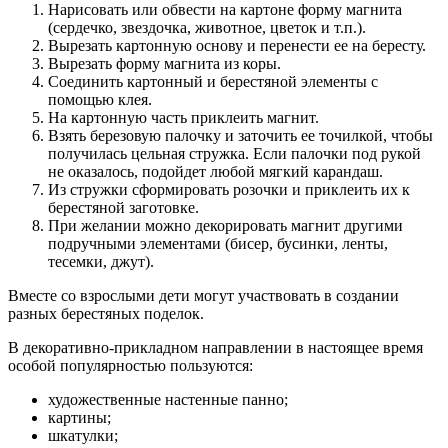
Нарисовать или обвести на картоне форму магнита
(сердечко, звездочка, животное, цветок и т.п.).
Вырезать картонную основу и перенести ее на бересту.
Вырезать форму магнита из коры.
Соединить картонный и берестяной элементы с
помощью клея.
На картонную часть приклеить магнит.
Взять березовую палочку и заточить ее точилкой, чтобы
получилась цельная стружка. Если палочки под рукой
не оказалось, подойдет любой мягкий карандаш.
Из стружки сформировать розочки и приклеить их к
берестяной заготовке.
При желании можно декорировать магнит другими
подручными элементами (бисер, бусинки, ленты,
тесемки, джут).
Вместе со взрослыми дети могут участвовать в создании
разных берестяных поделок.
В декоративно-прикладном направлении в настоящее время
особой популярностью пользуются:
художественные настенные панно;
картины;
шкатулки;