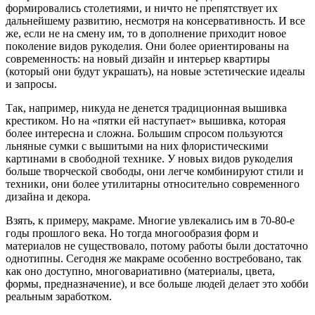
формировались столетиями, и ничто не препятствует их
дальнейшему развитию, несмотря на консервативность. И все
же, если не на смену им, то в дополнение приходит новое
поколение видов рукоделия. Они более ориентированы на
современность: на новый дизайн и интерьер квартиры
(который они будут украшать), на новые эстетические идеалы
и запросы.
Так, например, никуда не денется традиционная вышивка
крестиком. Но на «пятки ей наступает» вышивка, которая
более интересна и сложна. Большим спросом пользуются
льняные сумки с вышитыми на них флористическими
картинами в свободной технике. У новых видов рукоделия
больше творческой свободы, они легче комбинируют стили и
техники, они более утилитарны относительно современного
дизайна и декора.
Взять, к примеру, макраме. Многие увлекались им в 70-80-е
годы прошлого века. Но тогда многообразия форм и
материалов не существовало, потому работы были достаточно
однотипны. Сегодня же макраме особенно востребовано, так
как оно доступно, многовариативно (материалы, цвета,
формы, предназначение), и все больше людей делает это хобби
реальным заработком.