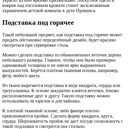
украсит кухню яркими прихватками. Лоскутное одело и
коврик над изголовьем кровати станет эксклюзивным
украшением детской комнаты в духе Прованса.
Подставка под горячее
Такой небольшой предмет, как подставка под горячее может
придать обстановке определённый дизайн, будет красиво
смотреться при сервировке стола.
Можно сделать подставку из обыкновенных веточек дерева
небольшого размера. Главное, чтобы они были примерно
одинаковый толщины и не имели ярко выраженных
выпуклостей. Берётся плотная тканевая основа, например,
фетр любого цвета.
Из ткани вырезается подставка в виде квадрата, сердца или
треугольника. К основе аккуратно клеятся веточки, близко
расположенные друг к другу. Такую подставку можно
использовать ля тарелок и для чайника.
К плотной тканевой основе, либо фанере плотно
приклеиваются пробки. Сделать форму квадрата, круга,
сердца. Шероховатость пробок не даст посуде соскользнуть с
такой подложки и смотрится она стильно.