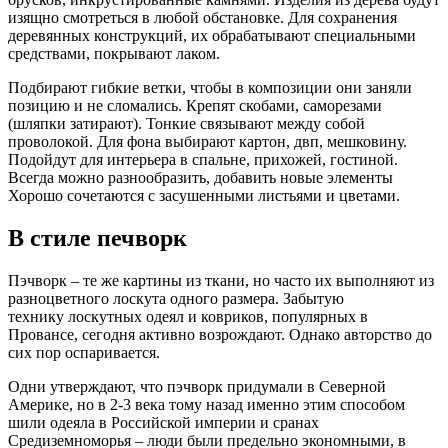
изящно смотреться в любой обстановке. Для сохранения
деревянных конструкций, их обрабатывают специальными
средствами, покрывают лаком.
Подбирают гибкие ветки, чтобы в композиции они заняли
позицию и не сломались. Крепят скобами, саморезами
(шляпки затирают). Тонкие связывают между собой
проволокой. Для фона выбирают картон, двп, мешковину.
Подойдут для интерьера в спальне, прихожей, гостиной.
Всегда можно разнообразить, добавить новые элементы
Хорошо сочетаются с засушенными листьями и цветами.
В стиле печворк
Пэчворк – те же картины из ткани, но часто их выполняют из
разноцветного лоскута одного размера. Забытую
технику лоскутных одеял и ковриков, популярных в
Провансе, сегодня активно возрождают. Однако авторство до
сих пор оспаривается.
Одни утверждают, что пэчворк придумали в Северной
Америке, но в 2-3 века тому назад именно этим способом
шили одеяла в Российской империи и сранах
Средиземноморья – люди были предельно экономными, в