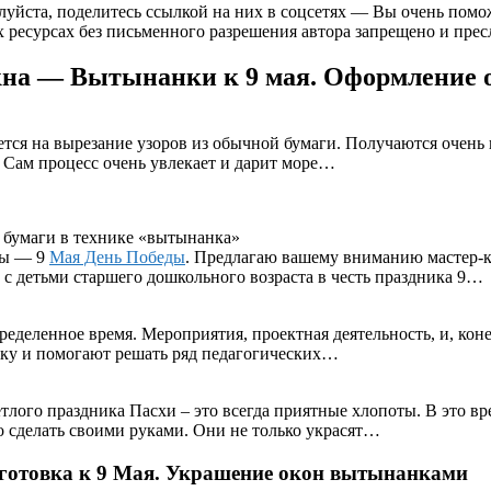
луйста, поделитесь ссылкой на них в соцсетях — Вы очень помо
 ресурсах без письменного разрешения автора запрещено и пресл
кна — Вытынанки к 9 мая. Оформление 
тся на вырезание узоров из обычной бумаги. Получаются очень
 Сам процесс очень увлекает и дарит море…
 бумаги в технике «вытынанка»
ны — 9
Мая День Победы
. Предлагаю вашему вниманию мастер-к
с детьми старшего дошкольного возраста в честь праздника 9…
ределенное время. Мероприятия, проектная деятельность, и, кон
зку и помогают решать ряд педагогических…
ого праздника Пасхи – это всегда приятные хлопоты. В это вр
 сделать своими руками. Они не только украсят…
готовка к 9 Мая. Украшение окон вытынанками