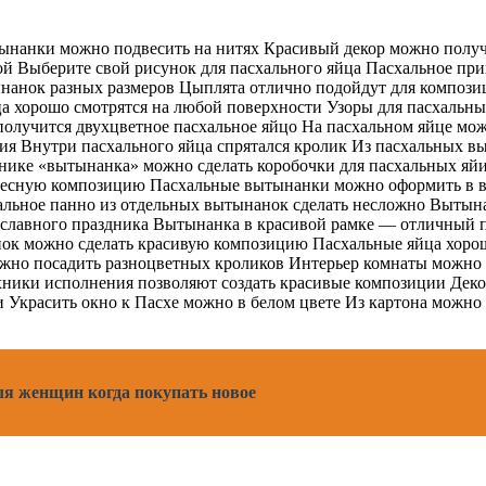
нанки можно подвесить на нитях Красивый декор можно получи
й Выберите свой рисунок для пасхального яйца Пасхальное пр
нанок разных размеров Цыплята отлично подойдут для компози
а хорошо смотрятся на любой поверхности Узоры для пасхальны
получится двухцветное пасхальное яйцо На пасхальном яйце мо
ния Внутри пасхального яйца спрятался кролик Из пасхальных
нике «вытынанка» можно сделать коробочки для пасхальных яйи
ересную композицию Пасхальные вытынанки можно оформить в 
хальное панно из отдельных вытынанок сделать несложно Выты
ославного праздника Вытынанка в красивой рамке — отличный 
ок можно сделать красивую композицию Пасхальные яйца хорош
жно посадить разноцветных кроликов Интерьер комнаты можно 
хники исполнения позволяют создать красивые композиции Дек
Украсить окно к Пасхе можно в белом цвете Из картона можно 
ля женщин когда покупать новое