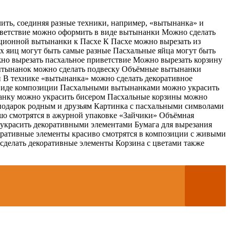
ть, соединяя разные техники, например, «вытынанка» и
иветствие можно оформить в виде вытынанки Можно сделать
ционной вытынанки к Пасхе К Пасхе можно вырезать из
х яиц могут быть самые разные Пасхальные яйца могут быть
жно вырезать пасхальное приветствие Можно вырезать корзину
 вытынанок можно сделать подвеску Объёмные вытынанки
 В технике «вытынанка» можно сделать декоративное
виде композиции Пасхальными вытынанками можно украсить
нанку можно украсить бисером Пасхальные корзины можно
подарок родным и друзьям Картинка с пасхальными символами
о смотрятся в ажурной упаковке «Зайчики» Объёмная
украсить декоративными элементами Бумага для вырезания
оративные элементы красиво смотрятся в композиции с живыми
сделать декоративные элементы Корзина с цветами также