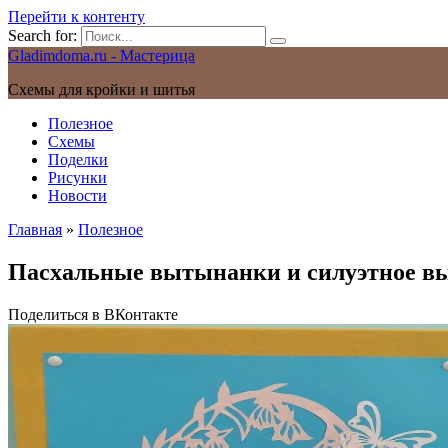
Перейти к контенту
Search for:
Gladimdoma.ru - Мастерица
Схемы для кройки и шитья
Полезное
Схемы
Поделки
Рисунки
Новости
Главная
»
Полезное
Пасхальные вытынанки и силуэтное вы
Поделиться в ВКонтакте