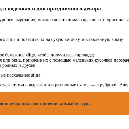
в поделках и для праздничного декора
журного вырезания, можно сделать немало красивых и оригиналь
о яйца и повесить их на сухую веточку, поставленную в вазу — фо
ое бумажное яйцо, чтобы получилась гирлянда;
ли окна, приклеив их с помощью маленьких кусочков прозрачно
я родных и друзей;
ные пасхальные яйца.
е», а статьи о вырезании и различные схемы — в рубрике «Ажу
овные правила составления ансамбля лука