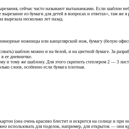
ырезания, сейчас часто называют вытынанками. Если шаблон не
вырезание из бумаги для детей в вопросах и ответах», там же я
а вырезала несколько лет назад.
никюрные ножницы или канцелярский нож, бумагу (белую офис
совать) шаблон можно и на белой, и на цветной бумаге. За раз
в ее дневничке.
му и тому же шаблону. Для этого скрепить степлером 2 — 3 лист
лько слоев, особенно если бумага плотная.
картон (она очень красиво блестит и искрится на солнце и при 
но использовать для поделок, например, для открыток — они кр