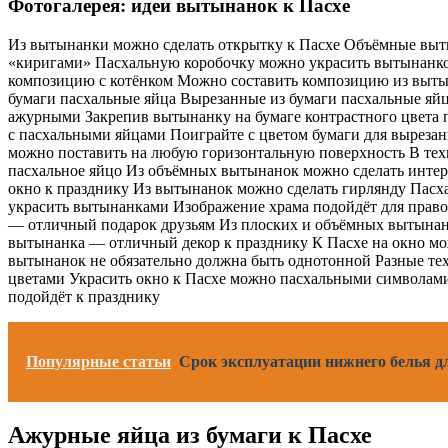
Фотогалерея: идеи вытынанок к Пасхе
Из вытынанки можно сделать открытку к Пасхе Объёмные выты
«киригами» Пасхальную коробочку можно украсить вытынанко
композицию с котёнком Можно составить композицию из выты
бумаги пасхальные яйца Вырезанные из бумаги пасхальные яйц
ажурными Закрепив вытынанку на бумаге контрастного цвета 
с пасхальными яйцами Поиграйте с цветом бумаги для выреза
можно поставить на любую горизонтальную поверхность В тех
пасхальное яйцо Из объёмных вытынанок можно сделать инт
окно к празднику Из вытынанок можно сделать гирлянду Пас
украсить вытынанками Изображение храма подойдёт для прав
— отличный подарок друзьям Из плоских и объёмных вытынан
вытынанка — отличный декор к празднику К Пасхе на окно мо
вытынанок не обязательно должна быть однотонной Разные те
цветами Украсить окно к Пасхе можно пасхальными символами 
подойдёт к празднику
Популярные статьи
Срок эксплуатации нижнего белья д
Ажурные яйца из бумаги к Пасхе