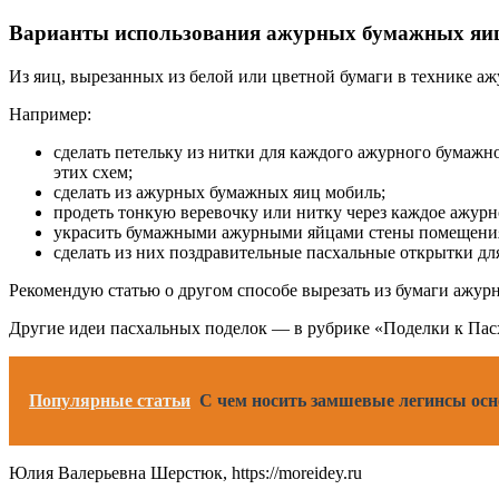
Варианты использования ажурных бумажных яиц 
Из яиц, вырезанных из белой или цветной бумаги в технике а
Например:
сделать петельку из нитки для каждого ажурного бумажног
этих схем;
сделать из ажурных бумажных яиц мобиль;
продеть тонкую веревочку или нитку через каждое ажурн
украсить бумажными ажурными яйцами стены помещения и
сделать из них поздравительные пасхальные открытки дл
Рекомендую статью о другом способе вырезать из бумаги ажур
Другие идеи пасхальных поделок — в рубрике «Поделки к Пасх
Популярные статьи
С чем носить замшевые легинсы осн
Юлия Валерьевна Шерстюк, https://moreidey.ru