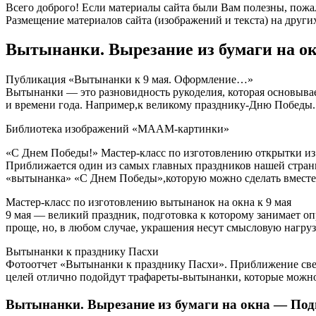
Всего доброго! Если материалы сайта были Вам полезны, пожа
Размещение материалов сайта (изображений и текста) на других
Вытынанки. Вырезание из бумаги на о
Публикация «Вытынанки к 9 мая. Оформление…»
Вытынанки — это разновидность рукоделия, которая основывае
и времени года. Например,к великому празднику-Дню Победы.
Библиотека изображений «МААМ-картинки»
«С Днем Победы!» Мастер-класс по изготовлению открытки из
Приближается один из самых главных праздников нашей стра
«вытынанка» «С Днем Победы»,которую можно сделать вместе 
Мастер-класс по изготовлению вытынанок на окна к 9 мая
9 мая — великий праздник, подготовка к которому занимает оп
проще, но, в любом случае, украшения несут смысловую нагру
Вытынанки к празднику Пасхи
Фотоотчет «Вытынанки к празднику Пасхи». Приближение светл
целей отлично подойдут трафареты-вытынанки, которые можно
Вытынанки. Вырезание из бумаги на окна — Под