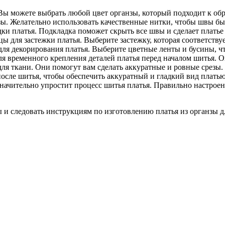
 Вы можете выбрать любой цвет органзы, который подходит к обр
зы. Желательно использовать качественные нитки, чтобы швы 
ки платья. Подкладка поможет скрыть все швы и сделает плать
для застежки платья. Выберите застежку, которая соответствуе
ля декорирования платья. Выберите цветные ленты и бусины, ч
я временного крепления деталей платья перед началом шитья. О
 ткани. Они помогут вам сделать аккуратные и ровные срезы.
осле шитья, чтобы обеспечить аккуратный и гладкий вид платью
чительно упростит процесс шитья платья. Правильно настроен
 и следовать инструкциям по изготовлению платья из органзы дл