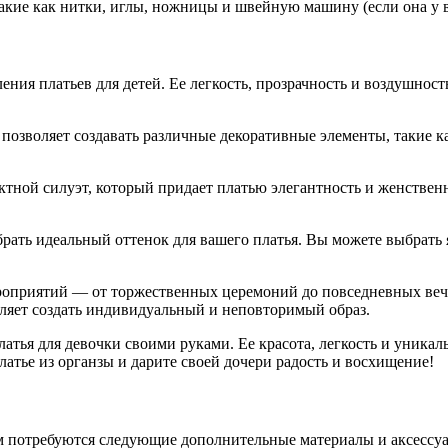
акие как нитки, иглы, ножницы и швейную машину (если она у ва
ния платьев для детей. Ее легкость, прозрачность и воздушнос
 позволяет создавать различные декоративные элементы, такие к
ектной силуэт, который придает платью элегантность и женствен
ыбрать идеальный оттенок для вашего платья. Вы можете выбрат
ероприятий — от торжественных церемоний до повседневных ве
оляет создать индивидуальный и неповторимый образ.
атья для девочки своими руками. Ее красота, легкость и уника
атье из органзы и дарите своей дочери радость и восхищение!
ам потребуются следующие дополнительные материалы и аксессу