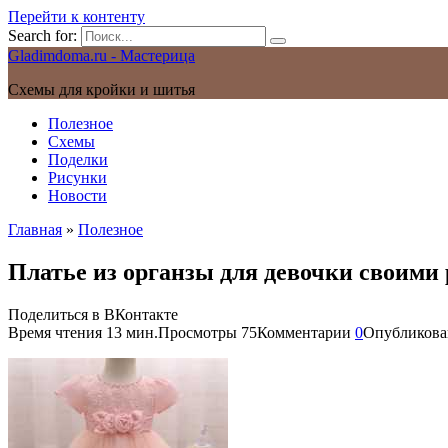
Перейти к контенту
Search for:
Gladimdoma.ru - Мастерица
Схемы для кройки и шитья
Полезное
Схемы
Поделки
Рисунки
Новости
Главная
»
Полезное
Платье из органзы для девочки своими
Поделиться в ВКонтакте
Время чтения
13 мин.
Просмотры
75
Комментарии
0
Опубликова