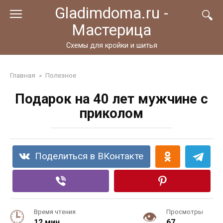
Перейти
Gladimdoma.ru -
к
Мастерица
контенту
Схемы для кройки и шитья
Главная
»
Полезное
Подарок на 40 лет мужчине с
приколом
Поделиться в ВКонтакте
Время чтения
Просмотры
12 мин.
67