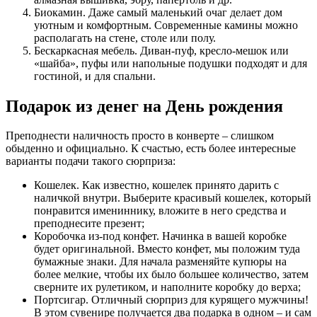
Биокамин. Даже самый маленький очаг делает дом
уютным и комфортным. Современные камины можно
располагать на стене, столе или полу.
Бескаркасная мебель. Диван-пуф, кресло-мешок или
«шайба», пуфы или напольные подушки подходят и для
гостиной, и для спальни.
Подарок из денег на День рождения
Преподнести наличность просто в конверте – слишком
обыденно и официально. К счастью, есть более интересные
варианты подачи такого сюрприза:
Кошелек. Как известно, кошелек принято дарить с
наличкой внутри. Выберите красивый кошелек, который
понравится имениннику, вложите в него средства и
преподнесите презент;
Коробочка из-под конфет. Начинка в вашей коробке
будет оригинальной. Вместо конфет, мы положим туда
бумажные знаки. Для начала разменяйте купюры на
более мелкие, чтобы их было большее количество, затем
сверните их рулетиком, и наполните коробку до верха;
Портсигар. Отличный сюрприз для курящего мужчины!
В этом сувенире получается два подарка в одном – и сам