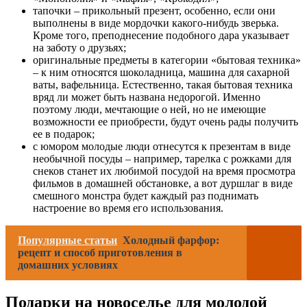
тапочки – прикольный презент, особенно, если они
выполнены в виде мордочки какого-нибудь зверька.
Кроме того, преподнесение подобного дара указывает
на заботу о друзьях;
оригинальные предметы в категории «бытовая техника»
– к ним относятся шоколадница, машина для сахарной
ваты, вафельница. Естественно, такая бытовая техника
вряд ли может быть названа недорогой. Именно
поэтому люди, мечтающие о ней, но не имеющие
возможности ее приобрести, будут очень рады получить
ее в подарок;
с юмором молодые люди отнесутся к презентам в виде
необычной посуды – например, тарелка с рожками для
снеков станет их любимой посудой на время просмотра
фильмов в домашней обстановке, а вот дуршлаг в виде
смешного монстра будет каждый раз поднимать
настроение во время его использования.
Популярные статьи
Холодный фарфор:
рецепт и способ приготовления в
домашних условиях
Подарки на новоселье для молодой