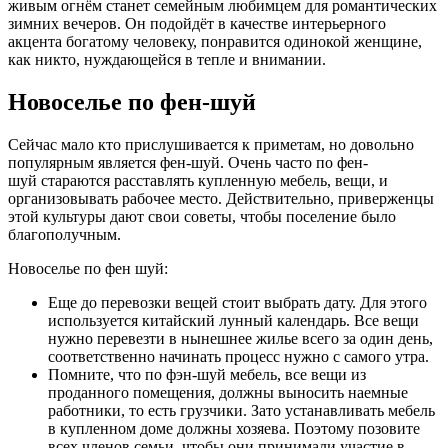
живым огнём станет семейным любимцем для романтических
зимних вечеров. Он подойдёт в качестве интерьерного
акцента богатому человеку, понравится одинокой женщине,
как никто, нуждающейся в тепле и внимании.
Новоселье по фен-шуй
Сейчас мало кто прислушивается к приметам, но довольно
популярным является фен-шуй. Очень часто по фен-
шуй стараются расставлять купленную мебель, вещи, и
организовывать рабочее место. Действительно, приверженцы
этой культуры дают свои советы, чтобы поселение было
благополучным.
Новоселье по фен шуй:
Еще до перевозки вещей стоит выбрать дату. Для этого
используется китайский лунный календарь. Все вещи
нужно перевезти в нынешнее жилье всего за один день,
соответственно начинать процесс нужно с самого утра.
Помните, что по фэн-шуй мебель, все вещи из
проданного помещения, должны выносить наемные
работники, то есть грузчики. Зато устанавливать мебель
в купленном доме должны хозяева. Поэтому позовите
всех членов семьи, чтобы они принимали участие в