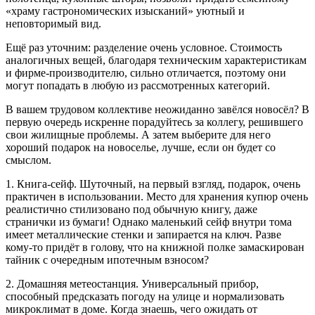
«храму гастрономических изысканий» уютный и
неповторимый вид.
Ещё раз уточним: разделение очень условное. Стоимость
аналогичных вещей, благодаря техническим характеристикам
и фирме-производителю, сильно отличается, поэтому они
могут попадать в любую из рассмотренных категорий.
В вашем трудовом коллективе неожиданно завёлся новосёл? В
первую очередь искренне порадуйтесь за коллегу, решившего
свои жилищные проблемы. А затем выберите для него
хороший подарок на новоселье, лучше, если он будет со
смыслом.
1. Книга-сейф. Шуточный, на первый взгляд, подарок, очень
практичен в использовании. Место для хранения купюр очень
реалистично стилизовано под обычную книгу, даже
странички из бумаги! Однако маленький сейф внутри тома
имеет металлические стенки и запирается на ключ. Разве
кому-то придёт в голову, что на книжной полке замаскирован
тайник с очередным ипотечным взносом?
2. Домашняя метеостанция. Универсальный прибор,
способный предсказать погоду на улице и нормализовать
микроклимат в доме. Когда знаешь, чего ожидать от