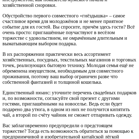
хозяйственной сноровки.
Обустройство первого совместного «гнёздышка» – самое
счастливое время для молодожёнов и не менее приятное
событие для их гостей. Вы спросите, причём здесь гости? Всё
очень просто: приглашённые поучаствуют в весёлом
торжестве с удовольствием, не омрачённым длительным и
выматывающим выбором подарка.
В их распоряжении практически весь ассортимент
хозяйственных, посудных, текстильных магазинов и торговых
точек, реализующих бытовую технику. Молодая семья ещё не
обременена имуществом, необходимым для совместного
проживания, поэтому ваш выбор ограничен разве что
собственной фантазией и толщиной кошелька.
Единственный нюанс: уточните перечень свадебных подарков
и, по возможности, согласуйте свой презент с другими
гостями, приглашёнными на новоселье. Ведь если будет
подарено два утюга, в одном из них не получится кипятить
чай, а второй по счёту чайник не сможет отпаривать одежду.
Вас заблаговременно предупредили о предстоящем
торжестве? Тогда есть возможность обратиться за помощью к
предприимчивой и изобретательной китайской лёгкой