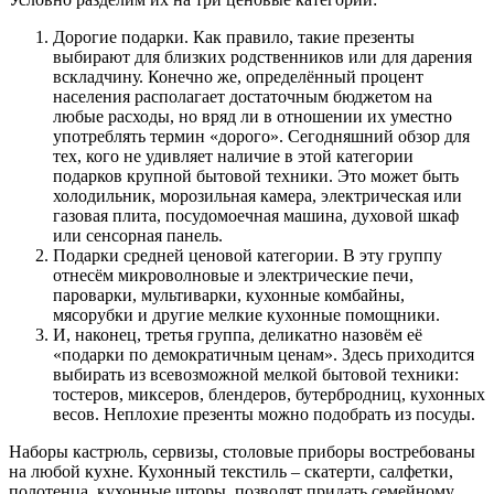
Дорогие подарки. Как правило, такие презенты
выбирают для близких родственников или для дарения
вскладчину. Конечно же, определённый процент
населения располагает достаточным бюджетом на
любые расходы, но вряд ли в отношении их уместно
употреблять термин «дорого». Сегодняшний обзор для
тех, кого не удивляет наличие в этой категории
подарков крупной бытовой техники. Это может быть
холодильник, морозильная камера, электрическая или
газовая плита, посудомоечная машина, духовой шкаф
или сенсорная панель.
Подарки средней ценовой категории. В эту группу
отнесём микроволновые и электрические печи,
пароварки, мультиварки, кухонные комбайны,
мясорубки и другие мелкие кухонные помощники.
И, наконец, третья группа, деликатно назовём её
«подарки по демократичным ценам». Здесь приходится
выбирать из всевозможной мелкой бытовой техники:
тостеров, миксеров, блендеров, бутербродниц, кухонных
весов. Неплохие презенты можно подобрать из посуды.
Наборы кастрюль, сервизы, столовые приборы востребованы
на любой кухне. Кухонный текстиль – скатерти, салфетки,
полотенца, кухонные шторы, позволят придать семейному