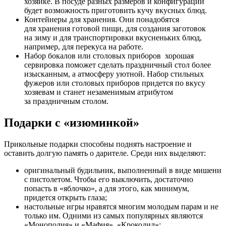
хозяйке. В посуде разных размеров и конфигураций
будет возможность приготовить кучу вкусных блюд.
Контейнеры для хранения. Они понадобятся
для хранения готовой пищи, для создания заготовок
на зиму и для транспортировки вкусненьких блюд,
например, для перекуса на работе.
Набор бокалов или столовых приборов хорошая
сервировка поможет сделать праздничный стол более
изысканным, а атмосферу уютной. Набор стильных
фужеров или столовых приборов придется по вкусу
хозяевам и станет незаменимым атрибутом
за праздничным столом.
Подарки с «изюминкой»
Прикольные подарки способны поднять настроение и
оставить долгую память о дарителе. Среди них выделяют:
оригинальный будильник, выполненный в виде мишени
с пистолетом. Чтобы его выключить, достаточно
попасть в «яблочко», а для этого, как минимум,
придется открыть глаза;
настольные игры нравятся многим молодым парам и не
только им. Одними из самых популярных являются
«Монополия» и «Мафия», «Крокодил»;