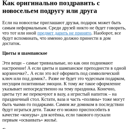
Как оригинально поздравить с
новосельем подругу или друга
Если на новоселье приглашают друзья, подарок может быть
самым неформальным. Среди друзей никто не будет говорить,
что тот или иной
предмет дарить не принято
. Наоборот, все
будут вспоминать, что именно должно принести в дом
достаток.
Цветы и шампанское
Эти вещи – самые тривиальные, но как они поднимают
настроение! А если цветы и шампанское преподнести в одной
корзиночке?.. А если это всё оформить под символический
ключ или под домик?.. Разве не будет это чудесным подарком,
несущим позитивные эмоции. К тому же такое оформление
указывает непосредственно на тему праздника. Конечно,
цветы тут же перекочуют в вазу, а игристый напиток – на
праздничный стол. Кстати, ваза и часть «поляны» тоже могут
быть чьими-то подарками. Самим же домиком в последствии
будут играться дети. Также его можно приспособить в
качестве «конуры» для котёнка, если такового пускали
первым «осваивать» жильё.