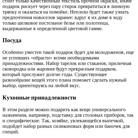
стоит только качественный текстиль прочной окраски, иначе
подарок рискует через пару стирок превратиться в линялую
тряпку и оказаться на помойке. Неплохо будет также узнать
предпочтения новоселов заранее: вдруг в их доме в ходу
только шелковое постельное белье или полотенца,
выдержанные в определенной цветовой гамме.
Посуда
Особенно уместен такой подарок будет для молодоженов, еще
не успевших «обрасти» всеми необходимыми
принадлежностями. Набор тарелок или стаканов, приличная
сковородка или жаровня будут прекрасным подарком,
который прослужит долгие годы. Существующее
разнообразие вещей этого плана поможет сделать нужный
выбор, ориентируясь на любой вкус.
Кухонные принадлежности
В этом разделе можно подарить как вещи универсального
назначения, например, подставку для столовых приборов, так
и специфические. Так, хозяйке, увлекающейся выпечкой,
подойдет набор разных силиконовых форм или баночек для
специй.