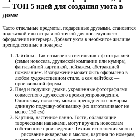
— ТОП 5 идей для создания уюта в
доме
Часто отдельные предметы, подаренные друзьями, становятся
подсказкой или отправной точкой для последующего
оформления интерьера. Добавят уюта в необжитое жилище
преподнесенные в подарок:
Лайтбокс. Так называется светильник с фотографией
(семьи новосела, дружеской компании или кумира),
фантазийной картинкой, пейзажем, абстракцией,
пожеланием. Изображение может быть оформлено в
любом художественном стиле, а сам лайтбокс —
произвольной формы.
Плед и подушки-думки, украшенные фотографиями
совместного дружеского времяпрепровождения.
Одинокому новоселу можно преподнести с юмором
длинную подушку-обнимашку (их изготавливают не
менее 150 см).
Картина, настенное панно. Гости, обладающие
творческими навыками, могут вручить новоселам
собственное произведение. Техник исполнения много
— рисование акварелью и маслом, картина по номерам,
алмазная вышивка, эбру, папертоль и др.