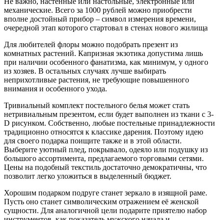
Не важно, настенные или настольные, электронные или
механические. Всего за 1000 рублей можно приобрести
вполне достойный прибор – символ измерения времени,
очередной этап которого стартовал в стенах нового жилища
Для любителей флоры можно подобрать презент из
комнатных растений. Капризная экзотика допустима лишь
при наличии особенного фанатизма, как минимум, у одного
из хозяев. В остальных случаях лучше выбирать
неприхотливые растения, не требующие повышенного
внимания и особенного ухода.
Тривиальный комплект постельного белья может стать
нетривиальным презентом, если будет выполнен из ткани с 3-
D рисунком. Собственно, любые постельные принадлежности
традиционно относятся к классике дарения. Поэтому идею
для своего подарка поищите также и в этой области.
Выберите уютный плед, покрывало, одеяло или подушку из
большого ассортимента, предлагаемого торговыми сетями.
Цены на подобный текстиль достаточно демократичны, что
позволит легко уложиться в выделенный бюджет.
Хорошим подарком подруге станет зеркало в изящной раме.
Пусть оно станет символическим отражением её женской
сущности. Для аналогичной цели подарите приятелю набор
инструментов, как показатель мужского начала и