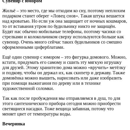
Сувенир с юмором
Жильё – это место, где мы отходим ко сну, поэтому неплохим
подарком станет оберег «Ловец снов». Такая штука вешается
над кроватью. Но если уж она защищает от ночных кошмаров,
то от вставания утром по будильнику никто не защищён.
Будят нас обычно мобильные телефоны, поэтому часики со
стрелками и колокольчиком сверху используются больше как
сувенир. Очень много сейчас таких будильников со смешно
оформленными циферблатами.
Ещё один сувенир с юмором – это фигурка домового. Можно,
кстати, придумать его самому и сшить эту мягкую игрушку
для друзей. Этому хранителю дома можно «вручить» метёлку
и подкову, чтобы он держал их, как скипетр и державу. Также
домовёнка можно вышить, нарисовать или даже изобразить
при помощи выжигания по дереву или в технике
художественной соломки.
Так как после пробуждения мы отправляемся в душ, то для
этого сантехнического прибора сегодня можно приобрести
светящиеся насадки. Тоже вещица забавная, потому что
меняет цвет от температуры воды.
Вечеринка