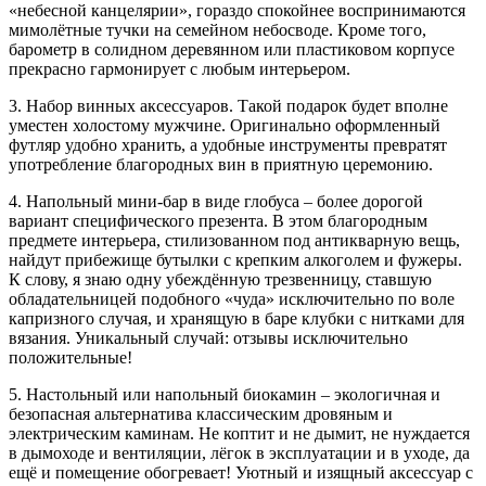
«небесной канцелярии», гораздо спокойнее воспринимаются
мимолётные тучки на семейном небосводе. Кроме того,
барометр в солидном деревянном или пластиковом корпусе
прекрасно гармонирует с любым интерьером.
3. Набор винных аксессуаров. Такой подарок будет вполне
уместен холостому мужчине. Оригинально оформленный
футляр удобно хранить, а удобные инструменты превратят
употребление благородных вин в приятную церемонию.
4. Напольный мини-бар в виде глобуса – более дорогой
вариант специфического презента. В этом благородным
предмете интерьера, стилизованном под антикварную вещь,
найдут прибежище бутылки с крепким алкоголем и фужеры.
К слову, я знаю одну убеждённую трезвенницу, ставшую
обладательницей подобного «чуда» исключительно по воле
капризного случая, и хранящую в баре клубки с нитками для
вязания. Уникальный случай: отзывы исключительно
положительные!
5. Настольный или напольный биокамин – экологичная и
безопасная альтернатива классическим дровяным и
электрическим каминам. Не коптит и не дымит, не нуждается
в дымоходе и вентиляции, лёгок в эксплуатации и в уходе, да
ещё и помещение обогревает! Уютный и изящный аксессуар с