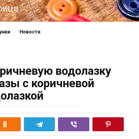
рица
унки
Новости
оричневую водолазку
азы с коричневой
олазкой