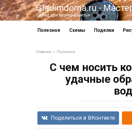
Перейти
Gladimdoma.ru - Масте
к
Схемы для кройки и шитья
контенту
Полезное
Схемы
Поделки
Рис
Главная
»
Полезное
С чем носить к
удачные обр
вод
Поделиться в ВКонтакте