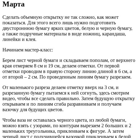
Марта
Сделать объемную открытку не так сложно, как может
показаться. Для этого всего лишь нужно подготовить
двустороннюю бумагу ярких цветов, белую и черную бумагу,
а также подручные материалы в виде ножниц, карандаша,
линейки и клея.
Начинаем мастер-класс:
Берем лист черной бумаги и складываем пополам, от верхнего
края отмеряем 8 см и 19 см, делаем отметки. От первой
отметки проводим в правую сторону линию длиной в 6 см, а
от второй – 2 см. По проведенным линиям бумагу разрезаем.
От маленького разреза делаем отметку вверх на 3 см, и
разрезанную бумагу пытаемся к ней согнуть, здесь смотрим
видео, чтобы все сделать правильно. Затем будущую открытку
открываем и по линиям сгиба разравниваем и получаем
вазочку для будущих цветов.
Чтобы ваза не оставалась черного цвета, из любой бумаги,
можно взять с узорами, по контурам вырезаем 2 больших и 2
маленьких треугольника, приклеиваем к фигуре. А затем
черный лист с получившейся вазочкой приклеиваем к белой