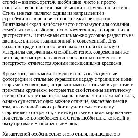
стилей – винтаж, эритаж, шебби шик, чисто и просто,
фристайл, европейский, американский и смешанный стиль.
Стиль винтаж является одним из направлений в
скрапбукинге, в основе которого лежит ретро-стиль.
Винтажный скрап наиболее часто используют для создания
семейных фотоальбомов, используя технику тонирования и
дистрессинга. Винтажный стиль можно условно разделить на
два вида: винтаж традиционный и современный. Для
создания традиционного винтажного стиля используют
материалы сдержанных спокойных тонов, современный же
винтаж, не смотря на наличие состаренных элементов и
потертость, отличается яркими насыщенными красками
Кроме того, здесь можно смело использовать цветные
фотографии и стильные украшения наряду с традиционными
старыми пуговицами, потрепанными газетными вырезками и
примятым кружевом, которые так свойственны винтажному
стилю.Стиль эритаж несколько напоминает винтажный стиль,
однако существует одно важное отличие, заключающееся в
том, что основой таких работ служат по-настоящему
старинные фотографии, а не искусственно замаскированные
под стиль ретро изображения. Стиль шебби шик, который в
быту прозвали «изношенный» шик
Характерной особенностью этого стиля, пришедшего в