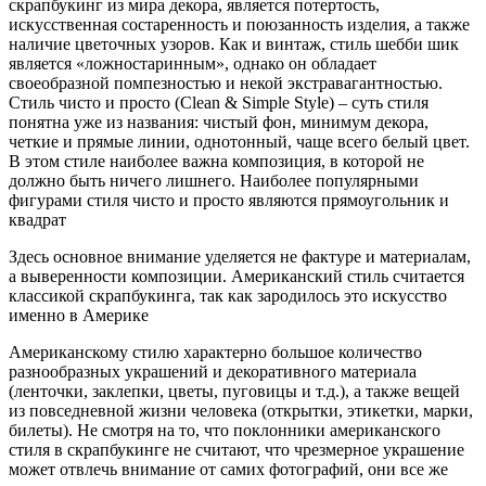
скрапбукинг из мира декора, является потертость,
искусственная состаренность и поюзанность изделия, а также
наличие цветочных узоров. Как и винтаж, стиль шебби шик
является «ложностаринным», однако он обладает
своеобразной помпезностью и некой экстравагантностью.
Стиль чисто и просто (Clean & Simple Style) – суть стиля
понятна уже из названия: чистый фон, минимум декора,
четкие и прямые линии, однотонный, чаще всего белый цвет.
В этом стиле наиболее важна композиция, в которой не
должно быть ничего лишнего. Наиболее популярными
фигурами стиля чисто и просто являются прямоугольник и
квадрат
Здесь основное внимание уделяется не фактуре и материалам,
а выверенности композиции. Американский стиль считается
классикой скрапбукинга, так как зародилось это искусство
именно в Америке
Американскому стилю характерно большое количество
разнообразных украшений и декоративного материала
(ленточки, заклепки, цветы, пуговицы и т.д.), а также вещей
из повседневной жизни человека (открытки, этикетки, марки,
билеты). Не смотря на то, что поклонники американского
стиля в скрапбукинге не считают, что чрезмерное украшение
может отвлечь внимание от самих фотографий, они все же