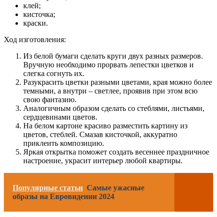
клей;
кисточка;
краски.
Ход изготовления:
Из белой бумаги сделать круги двух разных размеров.
Вручную необходимо прорвать лепестки цветков и
слегка согнуть их.
Разукрасить цветки разными цветами, края можно более
темными, а внутри – светлее, проявив при этом всю
свою фантазию.
Аналогичным образом сделать со стеблями, листьями,
сердцевинами цветов.
На белом картоне красиво разместить картину из
цветов, стеблей. Смазав кисточкой, аккуратно
приклеить композицию.
Яркая открытка поможет создать весеннее праздничное
настроение, украсит интерьер любой квартиры.
Популярные статьи
Самые ужасные
образы на Евровидении 2024