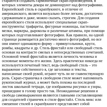
стараются создавать гармоничные скрап-произведения, в
которых элементы декора не доминируют над фотографиями.
Европейский стиль в скрапбукинге, в отличие от
американского, является визуально более легким, достаточно
сдержанным и даже, можно сказать, строгим. Для создания
европейского стиля используют специальные скрап-
инструменты: трафареты, фигурные ножницы, пастельные
мелки, маркеры, дыроколы и различные штампы, при помощи
которых подготавливают фотографии. Как правило, на одной
странице размещается достаточно много фотографий, но все
они имеют одинаковую форму – прямоугольники, круги,
ромбы, квадраты и др. Стиль фристайл или свободный стиль
основан на контрасте смелых и непосредственных сочетаний.
Основной темой фристайла является личность человека и
основные моменты его жизни. Здесь практически никогда не
используется печатный текст, ведь свободный стиль – это
выражение собственного я, где заголовки и тексты,
написанные своей рукой, играют чуть ли не главенствующую
роль. Скрап-страничка в свободном стиле может напоминать
рукописный журнал, а может быть похожа на последний
листок школьной тетради, где изображены рисунки и узоры,
пришедшие в голову просто так. Неожиданные решения и
свобода самовыражения являются главными составляющими
для создателей страничек в стиле фристайл. Стиль микс или
смешение стилей в скрапбукинге представляет собой