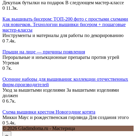
Декупаж бутылки на подарок В следующем мастер-классе
0
11.3к.
Как вышивать бисером: ТОП-200 фото с простыми схемами
для новичков. Технологии вышивки бисером + пошаговые
мастер-классы
Инструменты и материалы для работы по декорированию
0
7.4к.
Прыщи на лице — причины появления
Пероральные и инъекционные препараты против угрей
Угревая
0
7к.
Осенние наборы для вышивания: коллекции отечественных
фирм-производителей
Уход за вышитыми изделиями За вышитыми изделиями
должен
0
6.7к.
Схема вышивки крестом Новогодние котята
Микки Маус и рождественская гирлянда Для создания этого
0
5.4к.
© 2026 Gladimdoma.ru - Мастерица