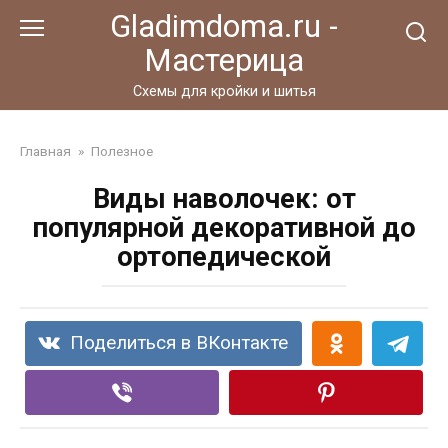
Перейти
Gladimdoma.ru -
к
Мастерица
контенту
Схемы для кройки и шитья
Главная
»
Полезное
Виды наволочек: от
популярной декоративной до
ортопедической
Поделиться в ВКонтакте