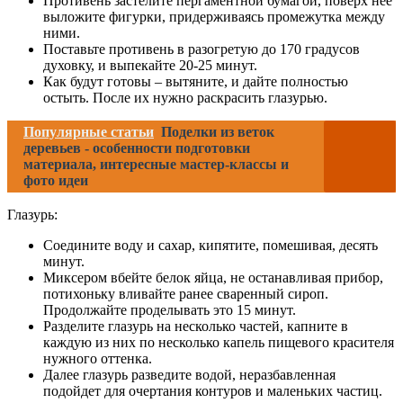
Противень застелите пергаментной бумагой, поверх нее
выложите фигурки, придерживаясь промежутка между
ними.
Поставьте противень в разогретую до 170 градусов
духовку, и выпекайте 20-25 минут.
Как будут готовы – вытяните, и дайте полностью
остыть. После их нужно раскрасить глазурью.
Популярные статьи
Поделки из веток
деревьев - особенности подготовки
материала, интересные мастер-классы и
фото идеи
Глазурь:
Соедините воду и сахар, кипятите, помешивая, десять
минут.
Миксером вбейте белок яйца, не останавливая прибор,
потихоньку вливайте ранее сваренный сироп.
Продолжайте проделывать это 15 минут.
Разделите глазурь на несколько частей, капните в
каждую из них по несколько капель пищевого красителя
нужного оттенка.
Далее глазурь разведите водой, неразбавленная
подойдет для очертания контуров и маленьких частиц.