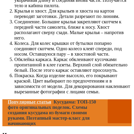
укорачивая длину и соединяя вновь части. Получается
тело и кабина пилота.
Крылья и хвост. Для крыльев и хвоста на картон
переводят заготовки. Детали разрезают по линиям.
Соединение. Большие крылья закрепляют скотчем к
передней части самолета, ближе к носу. Хвост
располагают сверху сзади. Малые крылья – напротив
него.
Колеса. Для колес крышки от бутылки попарно
соединяют скотчем. Одно колесо клеят спереди, под
носом. Оставшуюся пару – в хвостовой части.
Обклейка каркаса. Каркас обклеивают кусочками
пропитанной в клее газеты. Верхний слой обязательно
белый. После этого каркас оставляют просохнуть.
Покраска. Когда изделие высохло, его покрывают
краской. Цвет выбирают по предпочтениям и в
зависимости от модели. Для декорирования наклеивают
вырезанные фотографии с лицами семьи.
Популярные статьи
Кусудама: ТОП-150
фото оригинальных поделок. Схемы
создания кусудама из бумаги своими
руками. Поэтапный мастер-класс для
начинающих