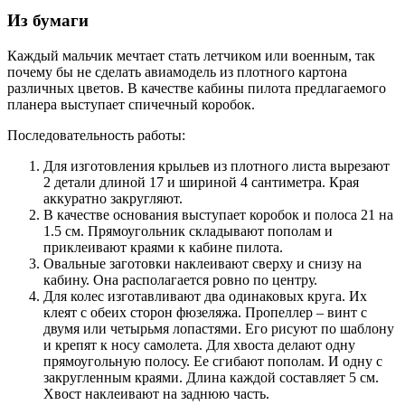
Из бумаги
Каждый мальчик мечтает стать летчиком или военным, так
почему бы не сделать авиамодель из плотного картона
различных цветов. В качестве кабины пилота предлагаемого
планера выступает спичечный коробок.
Последовательность работы:
Для изготовления крыльев из плотного листа вырезают
2 детали длиной 17 и шириной 4 сантиметра. Края
аккуратно закругляют.
В качестве основания выступает коробок и полоса 21 на
1.5 см. Прямоугольник складывают пополам и
приклеивают краями к кабине пилота.
Овальные заготовки наклеивают сверху и снизу на
кабину. Она располагается ровно по центру.
Для колес изготавливают два одинаковых круга. Их
клеят с обеих сторон фюзеляжа. Пропеллер – винт с
двумя или четырьмя лопастями. Его рисуют по шаблону
и крепят к носу самолета. Для хвоста делают одну
прямоугольную полосу. Ее сгибают пополам. И одну с
закругленным краями. Длина каждой составляет 5 см.
Хвост наклеивают на заднюю часть.