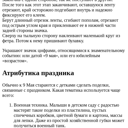
После того как этот этап заканчивают, оставшуюся ленту
отрезают, край осторожно подгибают внутрь и надежно
фиксируют его клеем.
Берут длинный отрезок ленты, сгибают пополам, отрезают
под острым углом края и приклеивают ее в нижней части
задней стороны значка.
Сверху на тыльную сторону наклеивают маленький круг из
фетра. Потом к нему пришивают булавку.
Украшают значок цифрами, относящимися к знаменательному
событию: или датой «9 мая», или его юбилейным
«возрастом».
Атрибутика праздника
Обычно к 9 Мая стараются с детками сделать поделки,
связанные с праздником. Какая тематика используется чаще
всего:
Военная техника. Малыши в детском саду с радостью
мастерят такие поделки из пластилина, пустых
спичечных коробков, цветной бумаги и картона, массы
для лепки. Даже из простой хозяйственной губки может
получиться военный танк.