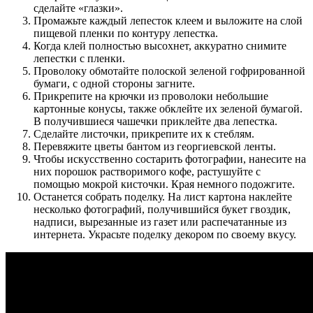
сделайте «глазки».
Промажьте каждый лепесток клеем и выложите на слой
пищевой пленки по контуру лепестка.
Когда клей полностью высохнет, аккуратно снимите
лепестки с пленки.
Проволоку обмотайте полоской зеленой гофрированной
бумаги, с одной стороны загните.
Прикрепите на крючки из проволоки небольшие
картонные конусы, также обклейте их зеленой бумагой.
В получившиеся чашечки приклейте два лепестка.
Сделайте листочки, прикрепите их к стеблям.
Перевяжите цветы бантом из георгиевской ленты.
Чтобы искусственно состарить фотографии, нанесите на
них порошок растворимого кофе, растушуйте с
помощью мокрой кисточки. Края немного подожгите.
Останется собрать поделку. На лист картона наклейте
несколько фотографий, получившийся букет гвоздик,
надписи, вырезанные из газет или распечатанные из
интернета. Украсьте поделку декором по своему вкусу.