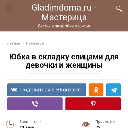
Перейти
Gladimdoma.ru -
к
Мастерица
контенту
Схемы для кройки и шитья
Главная
»
Полезное
Юбка в складку спицами для
девочки и женщины
Поделиться в ВКонтакте
Время чтения
Просмотры
11 мин.
72